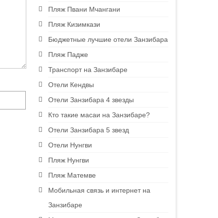
Пляж Пвани Мчангани
Пляж Кизимкази
Бюджетные лучшие отели Занзибара
Пляж Падже
Транспорт на Занзибаре
Отели Кендвы
Отели Занзибара 4 звезды
Кто такие масаи на Занзибаре?
Отели Занзибара 5 звезд
Отели Нунгви
Пляж Нунгви
Пляж Матемве
Мобильная связь и интернет на
Занзибаре