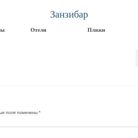
Занзибар
ты
Отели
Пляжи
ые поля помечены
*