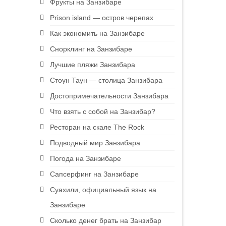
Фрукты на Занзибаре
Prison island — остров черепах
Как экономить на Занзибаре
Снорклинг на Занзибаре
Лучшие пляжи Занзибара
Стоун Таун — столица Занзибара
Достопримечательности Занзибара
Что взять с собой на Занзибар?
Ресторан на скале The Rock
Подводный мир Занзибара
Погода на Занзибаре
Сапсерфинг на Занзибаре
Суахили, официальный язык на
Занзибаре
Сколько денег брать на Занзибар