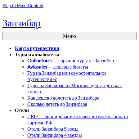
Skip to Main Content
Занзибар
Меню
Карта путешествия
Туры и авиабилеты
Onlinetours
— горящие туры на Занзибар
Aviasales
— дешевые билеты
Тур на Занзибар или самостоятельное
путешествие?
Туры на Занзибар из Москвы: цены, где и как
купить
Как дешево долететь до Занзибара
Сколько лететь до Занзибара
Отели
TRIP — бронирование отелей, возможна оплата
картами РФ
Отели Занзибара 5 звезд
Отели Занзибара 4 звезды