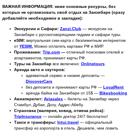
ВАЖНАЯ ИНФОРМАЦИЯ: ниже основные ресурсы, без
которых не организовать свой отдых на Занзибаре (сразу
добавляйте необходимое в закладки):
Экскурсии и Сафари:
Zanzi.Club
— экскурсии на
Занзибаре с русскоговорящими гидами и сафари туры.
eSIM:
виртуальная сим-карта с безлимитным интернетом
от
YESIM.
Можно оплатить картами РФ и МИР.
Проживание:
Trip.com
—
отличный поисковик отелей и
апартаментов, принимают карты РФ.
Туры на Занзибар
все включено:
Onlinetours
.
Аренда авто и скутеров:
адекватный сервис и низкие депозиты —
DiscoverCars
без депозита и принимают карты РФ —
LocalRent
аренда байка на Занзибаре от 15$ —
Bikesbooking
Авиаперелет:
Aviasales
– билеты на Занзибар через
Стамбул, Дубаи, Доху, Аддис-Абебу.
Страховка (малярия, ковид, отмена рейса):
TripInsurance
— онлайн доктор 24/7 бесплатно!
Такси и трансферы:
Intui.travel
— официальный
трансфер из аэропорта в отель. Дешевле, чем ловить