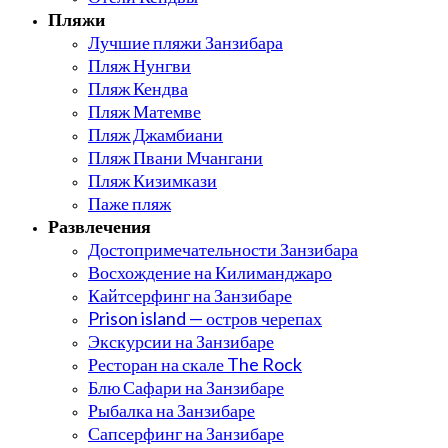
Пляжи
Лучшие пляжи Занзибара
Пляж Нунгви
Пляж Кендва
Пляж Матемве
Пляж Джамбиани
Пляж Пвани Мчангани
Пляж Кизимкази
Паже пляж
Развлечения
Достопримечательности Занзибара
Восхождение на Килиманджаро
Кайтсерфинг на Занзибаре
Prison island — остров черепах
Экскурсии на Занзибаре
Ресторан на скале The Rock
Блю Сафари на Занзибаре
Рыбалка на Занзибаре
Сапсерфинг на Занзибаре