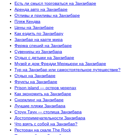
Есть ли смысл торговаться на Занзибаре
Аренда авто на Занзибаре
Отливы и приливы на Занзибаре
Пляж Кендва
Цены на Занзибаре
Как ездить по Занзибару
Занзибар на карте мира
Ферма специй на Занзибаре
Сувениры из Занзибара
Отдых с детьми на Занзибаре
Музей и дом Фредди Меркьюри на Занзибаре
Тур на Занзибар или самостоятельное путешествие?
Отдых на Занзибаре
Фрукты на Занзибаре
Prison island — остров черепах
Как экономить на Занзибаре
Снорклинг на Занзибаре
Лучшие пляжи Занзибара
Стоун Таун — столица Занзибара
Достопримечательности Занзибара
Что взять с собой на Занзибар?
Ресторан на скале The Rock