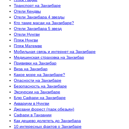
Транспорт на Занзибаре
Отели Кендвы
Отели Занзибара 4 звезды
Кто такие масаи на Занзибаре?
Отели Занзибара 5 звезд
Отели Нунгви
Пляж Нунгви
Пляж Матемве
Мобильная связь и интернет на Занзибаре
Медицинская страховка на Занзибар
Прививки на Занзибар
Виза на Занзибар
Какое море на Занзибаре?
Опасности на Занзибаре
Безопасность на Занзибаре
Экскурсии на Занзибаре
Блю Сафари на Занзибаре
Аквариум в Нунгви
Джозани форест (парк обезьян)
Сафари в Танзании
Как дешево долететь до Занзибара
10 интересных фактов о Занзибаре