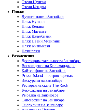
Отели Нунгви
Отели Кендвы
Пляжи
Лучшие пляжи Занзибара
Пляж Нунгви
Пляж Кендва
Пляж Матемве
Пляж Джамбиани
Пляж Пвани Мчангани
Пляж Кизимкази
Паже пляж
Развлечения
Достопримечательности Занзибара
Восхождение на Килиманджаро
Кайтсерфинг на Занзибаре
Prison island — остров черепах
Экскурсии на Занзибаре
Ресторан на скале The Rock
Блю Сафари на Занзибаре
Рыбалка на Занзибаре
Сапсерфинг на Занзибаре
Снорклинг на Занзибаре
Аквариум в Нунгви