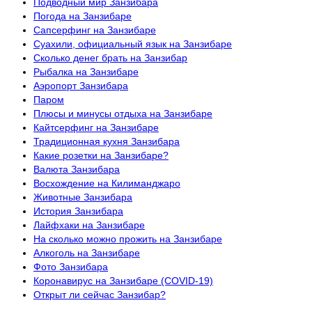
Подводный мир Занзибара
Погода на Занзибаре
Сапсерфинг на Занзибаре
Суахили, официальный язык на Занзибаре
Сколько денег брать на Занзибар
Рыбалка на Занзибаре
Аэропорт Занзибара
Паром
Плюсы и минусы отдыха на Занзибаре
Кайтсерфинг на Занзибаре
Традиционная кухня Занзибара
Какие розетки на Занзибаре?
Валюта Занзибара
Восхождение на Килиманджаро
Животные Занзибара
История Занзибара
Лайфхаки на Занзибаре
На сколько можно прожить на Занзибаре
Алкоголь на Занзибаре
Фото Занзибара
Коронавирус на Занзибаре (COVID-19)
Открыт ли сейчас Занзибар?