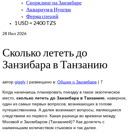
Снорклинг на Занзибаре
Аквариум в Нунгви
Ферма специй
1 USD = 2400 TZS
28
Июл 2026
Сколько лететь до
Занзибара в Танзанию
автор
giggly
|
размещено в:
Общее о Занзибаре
|
7
Когда начинаешь планировать поездку в такое экзотическое
место,
сколько лететь до Занзибара в Танзанию
, наверное,
один из самых первых вопросов, возникающих в голове
путешественника. А далее возникают вопросы, являющиеся
следствием из первого: Какая разница во времени между
Москвой и Занзибаром (Танзанией)? Как долететь с
наименьшим количеством стыковок и так далее.