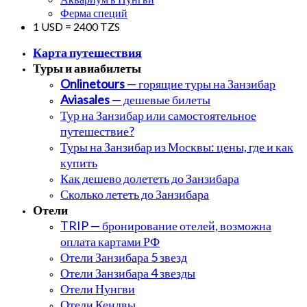
Ферма специй
1 USD = 2400 TZS
Карта путешествия
Туры и авиабилеты
Onlinetours
— горящие туры на Занзибар
Aviasales
— дешевые билеты
Тур на Занзибар или самостоятельное
путешествие?
Туры на Занзибар из Москвы: цены, где и как
купить
Как дешево долететь до Занзибара
Сколько лететь до Занзибара
Отели
TRIP — бронирование отелей, возможна
оплата картами РФ
Отели Занзибара 5 звезд
Отели Занзибара 4 звезды
Отели Нунгви
Отели Кендвы