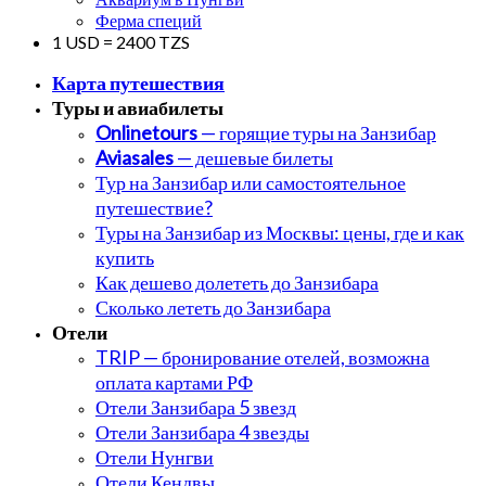
Ферма специй
1 USD = 2400 TZS
Карта путешествия
Туры и авиабилеты
Onlinetours
— горящие туры на Занзибар
Aviasales
— дешевые билеты
Тур на Занзибар или самостоятельное
путешествие?
Туры на Занзибар из Москвы: цены, где и как
купить
Как дешево долететь до Занзибара
Сколько лететь до Занзибара
Отели
TRIP — бронирование отелей, возможна
оплата картами РФ
Отели Занзибара 5 звезд
Отели Занзибара 4 звезды
Отели Нунгви
Отели Кендвы