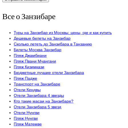
Все о Занзибаре
Туры на Занзибар из Москвы: цены, где и как купить
Дешевые билеты на Занзибар
Сколько лететь до Занзибара в Танзанию
Билеты Москва Занзибар
Пляж Джамбиани
Пляж Пвани Мчангани
Пляж Кизимкази
Бюджетные лучшие отели Занзибара
Пляж Падже
Транспорт на Занзибаре
Отели Кендвы
Отели Занзибара 4 звезды
Кто такие масаи на Занзибаре?
Отели Занзибара 5 звезд
Отели Нунгви
Пляж Нунгви
Пляж Матемве