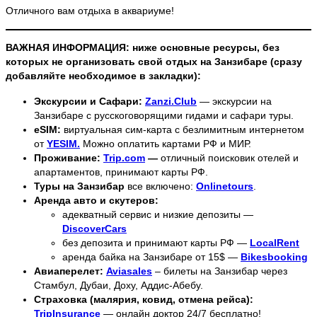
Отличного вам отдыха в аквариуме!
ВАЖНАЯ ИНФОРМАЦИЯ: ниже основные ресурсы, без
которых не организовать свой отдых на Занзибаре (сразу
добавляйте необходимое в закладки):
Экскурсии и Сафари:
Zanzi.Club
— экскурсии на
Занзибаре с русскоговорящими гидами и сафари туры.
eSIM:
виртуальная сим-карта с безлимитным интернетом
от
YESIM.
Можно оплатить картами РФ и МИР.
Проживание:
Trip.com
—
отличный поисковик отелей и
апартаментов, принимают карты РФ.
Туры на Занзибар
все включено:
Onlinetours
.
Аренда авто и скутеров:
адекватный сервис и низкие депозиты —
DiscoverCars
без депозита и принимают карты РФ —
LocalRent
аренда байка на Занзибаре от 15$ —
Bikesbooking
Авиаперелет:
Aviasales
– билеты на Занзибар через
Стамбул, Дубаи, Доху, Аддис-Абебу.
Страховка (малярия, ковид, отмена рейса):
TripInsurance
— онлайн доктор 24/7 бесплатно!