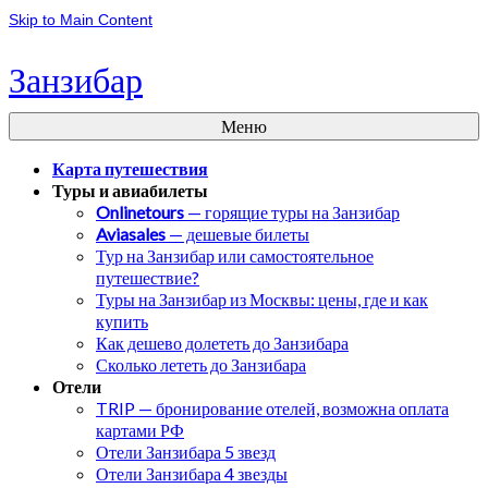
Skip to Main Content
Занзибар
Меню
Карта путешествия
Туры и авиабилеты
Onlinetours
— горящие туры на Занзибар
Aviasales
— дешевые билеты
Тур на Занзибар или самостоятельное
путешествие?
Туры на Занзибар из Москвы: цены, где и как
купить
Как дешево долететь до Занзибара
Сколько лететь до Занзибара
Отели
TRIP — бронирование отелей, возможна оплата
картами РФ
Отели Занзибара 5 звезд
Отели Занзибара 4 звезды