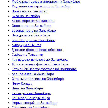
Мобильная связь и интернет на Занзибаре
Медицинская страховка на Занзибар
Прививки на Занзибар
Виза на Занзибар
Какое море на Занзибаре?
Опасности на Занзибаре
Безопасность на Занзибаре
Экскурсии на Занзибаре
Блю Сафари на Занзибаре
Аквариум в Нунгви
Джозани форест (парк обезьян)
Сафари в Танзании
Как дешево долететь до Занзибара
10 интересных фактов о Занзибаре
Есть ли смысл торговаться на Занзибаре
Аренда авто на Занзибаре
Отливы и приливы на Занзибаре
Пляж Кендва
Цены на Занзибаре
Как ездить по Занзибару
Занзибар на карте мира
Ферма специй на Занзибаре
Сувениры из Занзибара