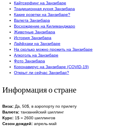
Кайтсерфинг на Занзибаре
Традиционная кухня Занзибара
Какие розетки на Занзибаре?
Валюта Занзибара
Восхождение на Килиманджаро
Животные Занзибара
История Занзибара
Лайфхаки на Занзибаре
На сколько можно прожить на Занзибаре
Алкоголь на Занзибаре
Фото Занзибара
Коронавирус на Занзибаре (COVID-19)
Открыт ли сейчас Занзибар?
Информация о стране
Виза:
Да, 50$, в аэропорту по прилету
Валюта:
танзанийский шиллинг
Курс:
1$ = 2600 шиллингов
Сезон дождей:
апрель-май