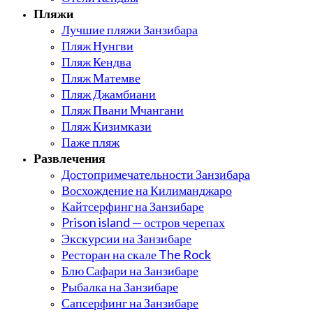
Пляжи
Лучшие пляжи Занзибара
Пляж Нунгви
Пляж Кендва
Пляж Матемве
Пляж Джамбиани
Пляж Пвани Мчангани
Пляж Кизимкази
Паже пляж
Развлечения
Достопримечательности Занзибара
Восхождение на Килиманджаро
Кайтсерфинг на Занзибаре
Prison island — остров черепах
Экскурсии на Занзибаре
Ресторан на скале The Rock
Блю Сафари на Занзибаре
Рыбалка на Занзибаре
Сапсерфинг на Занзибаре