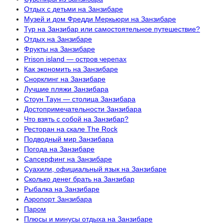
Отдых с детьми на Занзибаре
Музей и дом Фредди Меркьюри на Занзибаре
Тур на Занзибар или самостоятельное путешествие?
Отдых на Занзибаре
Фрукты на Занзибаре
Prison island — остров черепах
Как экономить на Занзибаре
Снорклинг на Занзибаре
Лучшие пляжи Занзибара
Стоун Таун — столица Занзибара
Достопримечательности Занзибара
Что взять с собой на Занзибар?
Ресторан на скале The Rock
Подводный мир Занзибара
Погода на Занзибаре
Сапсерфинг на Занзибаре
Суахили, официальный язык на Занзибаре
Сколько денег брать на Занзибар
Рыбалка на Занзибаре
Аэропорт Занзибара
Паром
Плюсы и минусы отдыха на Занзибаре