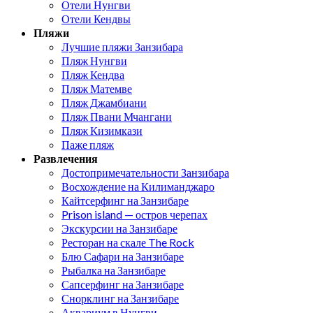
Отели Нунгви
Отели Кендвы
Пляжи
Лучшие пляжи Занзибара
Пляж Нунгви
Пляж Кендва
Пляж Матемве
Пляж Джамбиани
Пляж Пвани Мчангани
Пляж Кизимкази
Паже пляж
Развлечения
Достопримечательности Занзибара
Восхождение на Килиманджаро
Кайтсерфинг на Занзибаре
Prison island — остров черепах
Экскурсии на Занзибаре
Ресторан на скале The Rock
Блю Сафари на Занзибаре
Рыбалка на Занзибаре
Сапсерфинг на Занзибаре
Снорклинг на Занзибаре
Аквариум в Нунгви