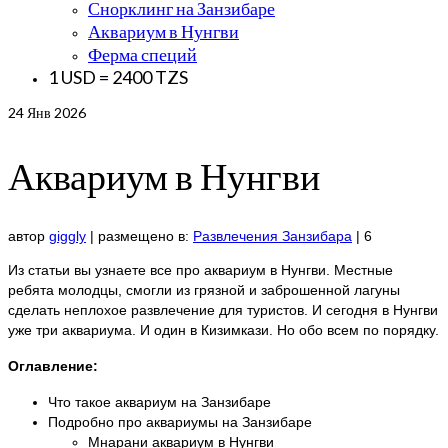
Снорклинг на Занзибаре
Аквариум в Нунгви
Ферма специй
1 USD = 2400 TZS
24
Янв 2026
Аквариум в Нунгви
автор
giggly
|
размещено в:
Развлечения Занзибара
|
6
Из статьи вы узнаете все про аквариум в Нунгви. Местные
ребята молодцы, смогли из грязной и заброшенной лагуны
сделать неплохое развлечение для туристов. И сегодня в Нунгви
уже три аквариума. И один в Кизимкази. Но обо всем по порядку.
Оглавление:
Что такое аквариум на Занзибаре
Подробно про аквариумы на Занзибаре
Мнарани аквариум в Нунгви