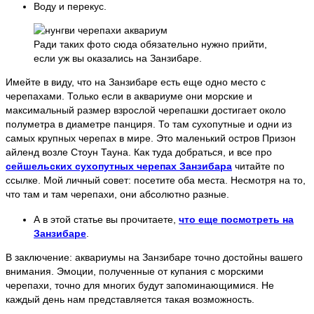
Воду и перекус.
Ради таких фото сюда обязательно нужно прийти,
если уж вы оказались на Занзибаре.
Имейте в виду, что на Занзибаре есть еще одно место с
черепахами. Только если в аквариуме они морские и
максимальный размер взрослой черепашки достигает около
полуметра в диаметре панциря. То там сухопутные и одни из
самых крупных черепах в мире. Это маленький остров Призон
айленд возле Стоун Тауна. Как туда добраться, и все про
сейшельских сухопутных черепах Занзибара
читайте по
ссылке. Мой личный совет: посетите оба места. Несмотря на то,
что там и там черепахи, они абсолютно разные.
А в этой статье вы прочитаете,
что еще посмотреть на
Занзибаре
.
В заключение: аквариумы на Занзибаре точно достойны вашего
внимания. Эмоции, полученные от купания с морскими
черепахи, точно для многих будут запоминающимися. Не
каждый день нам представляется такая возможность.