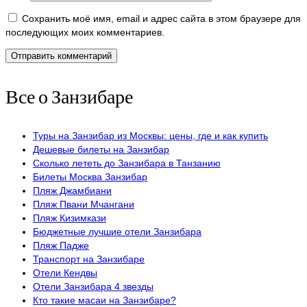
Сохранить моё имя, email и адрес сайта в этом браузере для
последующих моих комментариев.
Все о Занзибаре
Туры на Занзибар из Москвы: цены, где и как купить
Дешевые билеты на Занзибар
Сколько лететь до Занзибара в Танзанию
Билеты Москва Занзибар
Пляж Джамбиани
Пляж Пвани Мчангани
Пляж Кизимкази
Бюджетные лучшие отели Занзибара
Пляж Падже
Транспорт на Занзибаре
Отели Кендвы
Отели Занзибара 4 звезды
Кто такие масаи на Занзибаре?