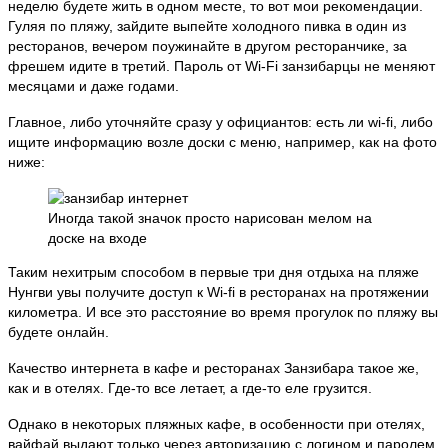
неделю будете жить в одном месте, то вот мои рекомендации.
Гуляя по пляжу, зайдите выпейте холодного пивка в один из
ресторанов, вечером поужинайте в другом ресторанчике, за
фрешем идите в третий. Пароль от Wi-Fi занзибарцы не меняют
месяцами и даже годами.
Главное, либо уточняйте сразу у официантов: есть ли wi-fi, либо
ищите информацию возле доски с меню, например, как на фото
ниже:
Иногда такой значок просто нарисован мелом на
доске на входе
Таким нехитрым способом в первые три дня отдыха на пляже
Нунгви увы получите доступ к Wi-fi в ресторанах на протяжении
километра. И все это расстояние во время прогулок по пляжу вы
будете онлайн.
Качество интернета в кафе и ресторанах Занзибара такое же,
как и в отелях. Где-то все летает, а где-то еле грузится.
Однако в некоторых пляжных кафе, в особенности при отелях,
вайфай выдают только через авторизацию с логином и паролем,