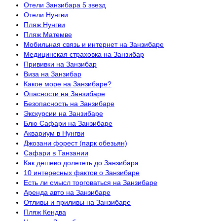
Отели Занзибара 5 звезд
Отели Нунгви
Пляж Нунгви
Пляж Матемве
Мобильная связь и интернет на Занзибаре
Медицинская страховка на Занзибар
Прививки на Занзибар
Виза на Занзибар
Какое море на Занзибаре?
Опасности на Занзибаре
Безопасность на Занзибаре
Экскурсии на Занзибаре
Блю Сафари на Занзибаре
Аквариум в Нунгви
Джозани форест (парк обезьян)
Сафари в Танзании
Как дешево долететь до Занзибара
10 интересных фактов о Занзибаре
Есть ли смысл торговаться на Занзибаре
Аренда авто на Занзибаре
Отливы и приливы на Занзибаре
Пляж Кендва