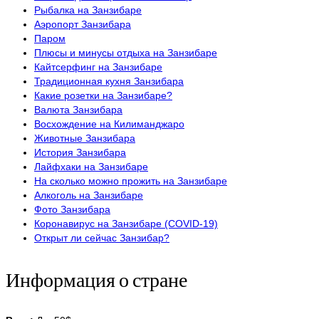
Рыбалка на Занзибаре
Аэропорт Занзибара
Паром
Плюсы и минусы отдыха на Занзибаре
Кайтсерфинг на Занзибаре
Традиционная кухня Занзибара
Какие розетки на Занзибаре?
Валюта Занзибара
Восхождение на Килиманджаро
Животные Занзибара
История Занзибара
Лайфхаки на Занзибаре
На сколько можно прожить на Занзибаре
Алкоголь на Занзибаре
Фото Занзибара
Коронавирус на Занзибаре (COVID-19)
Открыт ли сейчас Занзибар?
Информация о стране