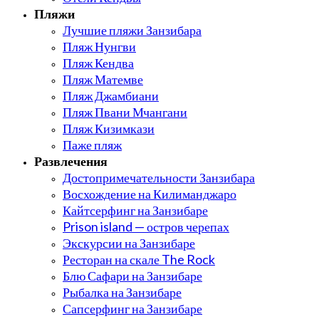
Пляжи
Лучшие пляжи Занзибара
Пляж Нунгви
Пляж Кендва
Пляж Матемве
Пляж Джамбиани
Пляж Пвани Мчангани
Пляж Кизимкази
Паже пляж
Развлечения
Достопримечательности Занзибара
Восхождение на Килиманджаро
Кайтсерфинг на Занзибаре
Prison island — остров черепах
Экскурсии на Занзибаре
Ресторан на скале The Rock
Блю Сафари на Занзибаре
Рыбалка на Занзибаре
Сапсерфинг на Занзибаре