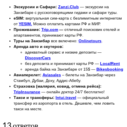
Экскурсии и Сафари:
Zanzi.Club
— экскурсии на
Занзибаре с русскоговорящими гидами и сафари туры.
eSIM:
виртуальная сим-карта с безлимитным интернетом
от
YESIM.
Можно оплатить картами РФ и МИР.
Проживание:
Trip.com
—
отличный поисковик отелей и
апартаментов, принимают карты РФ.
Туры на Занзибар
все включено:
Onlinetours
.
Аренда авто и скутеров:
адекватный сервис и низкие депозиты —
DiscoverCars
без депозита и принимают карты РФ —
LocalRent
аренда байка на Занзибаре от 15$ —
Bikesbooking
Авиаперелет:
Aviasales
– билеты на Занзибар через
Стамбул, Дубаи, Доху, Аддис-Абебу.
Страховка (малярия, ковид, отмена рейса):
TripInsurance
— онлайн доктор 24/7 бесплатно!
Такси и трансферы:
Intui.travel
— официальный
трансфер из аэропорта в отель. Дешевле, чем ловить
такси на месте.
13 ответов