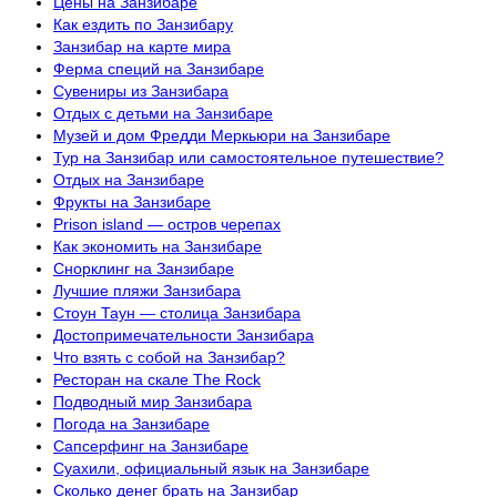
Цены на Занзибаре
Как ездить по Занзибару
Занзибар на карте мира
Ферма специй на Занзибаре
Сувениры из Занзибара
Отдых с детьми на Занзибаре
Музей и дом Фредди Меркьюри на Занзибаре
Тур на Занзибар или самостоятельное путешествие?
Отдых на Занзибаре
Фрукты на Занзибаре
Prison island — остров черепах
Как экономить на Занзибаре
Снорклинг на Занзибаре
Лучшие пляжи Занзибара
Стоун Таун — столица Занзибара
Достопримечательности Занзибара
Что взять с собой на Занзибар?
Ресторан на скале The Rock
Подводный мир Занзибара
Погода на Занзибаре
Сапсерфинг на Занзибаре
Суахили, официальный язык на Занзибаре
Сколько денег брать на Занзибар