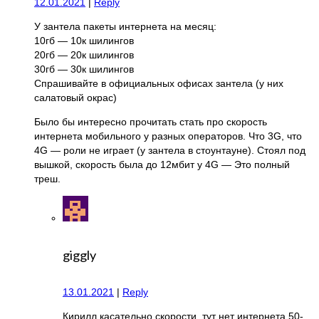
12.01.2021
|
Reply
У зантела пакеты интернета на месяц:
10гб — 10к шилингов
20гб — 20к шилингов
30гб — 30к шилингов
Спрашивайте в официальных офисах зантела (у них
салатовый окрас)
Было бы интересно прочитать стать про скорость
интернета мобильного у разных операторов. Что 3G, что
4G — роли не играет (у зантела в стоунтауне). Стоял под
вышкой, скорость была до 12мбит у 4G — Это полный
треш.
giggly
13.01.2021
|
Reply
Кирилл касательно скорости, тут нет интернета 50-