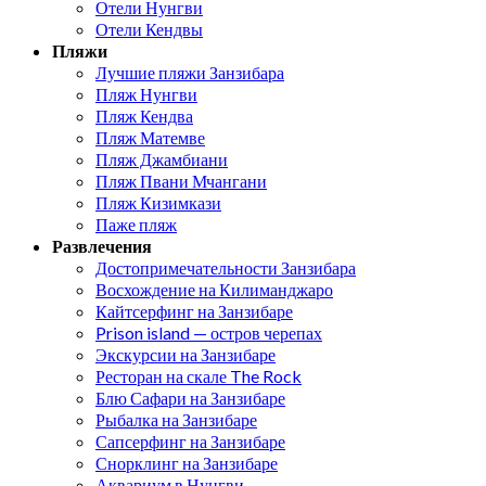
Отели Нунгви
Отели Кендвы
Пляжи
Лучшие пляжи Занзибара
Пляж Нунгви
Пляж Кендва
Пляж Матемве
Пляж Джамбиани
Пляж Пвани Мчангани
Пляж Кизимкази
Паже пляж
Развлечения
Достопримечательности Занзибара
Восхождение на Килиманджаро
Кайтсерфинг на Занзибаре
Prison island — остров черепах
Экскурсии на Занзибаре
Ресторан на скале The Rock
Блю Сафари на Занзибаре
Рыбалка на Занзибаре
Сапсерфинг на Занзибаре
Снорклинг на Занзибаре
Аквариум в Нунгви