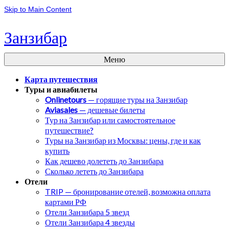
Skip to Main Content
Занзибар
Меню
Карта путешествия
Туры и авиабилеты
Onlinetours
— горящие туры на Занзибар
Aviasales
— дешевые билеты
Тур на Занзибар или самостоятельное
путешествие?
Туры на Занзибар из Москвы: цены, где и как
купить
Как дешево долететь до Занзибара
Сколько лететь до Занзибара
Отели
TRIP — бронирование отелей, возможна оплата
картами РФ
Отели Занзибара 5 звезд
Отели Занзибара 4 звезды