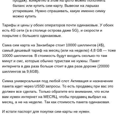
продаж): конкретно в этом на фото можно пополнить
баланс или купить сим-карту. Вывески на ларьках
устаревшие. Нужно спрашивать, какую именно симку
можно купить
Тарифы и цены у обоих операторов почти одинаковые. У обоих
есть 4G сети (а в столице острова даже 5G), и скорости и
покрытие с большего одинаковые.
Сама сим карта на Занзибаре стоит 10000 шиллингов (4$),
самый дешевый тариф на месяц (или на неделю) 4,8 GB — тоже
10000 шиллингов. В стоимость будут входить сколько-то там
минут и смс, которые обычно туристам не нужны. Пакет
интернета в два раза больше стоит в два раза дороже (20000
шиллингов за 9,6GB).
Симка универсальная под любой слот. Активация и назначение
пакета идет через USSD запросы. То есть продавец при вас это
должен все сделать. Только обратите его внимание, что если
вам нужен интернет на МЕСЯЦ, чтобы продавец выбрал на
месяц, а не на неделю. Так как стоимость пакета одинаковая.
И кстати паспорт для покупки сим-карты не нужен.