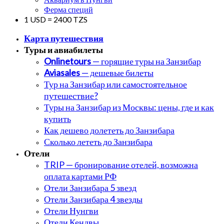
Ферма специй
1 USD = 2400 TZS
Карта путешествия
Туры и авиабилеты
Onlinetours
— горящие туры на Занзибар
Aviasales
— дешевые билеты
Тур на Занзибар или самостоятельное
путешествие?
Туры на Занзибар из Москвы: цены, где и как
купить
Как дешево долететь до Занзибара
Сколько лететь до Занзибара
Отели
TRIP — бронирование отелей, возможна
оплата картами РФ
Отели Занзибара 5 звезд
Отели Занзибара 4 звезды
Отели Нунгви
Отели Кендвы