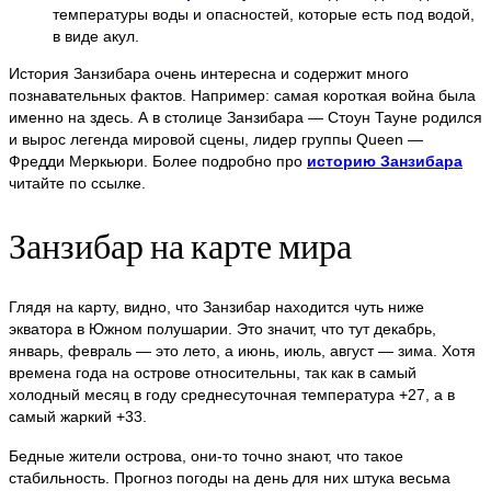
температуры воды и опасностей, которые есть под водой,
в виде акул.
История Занзибара очень интересна и содержит много
познавательных фактов. Например: самая короткая война была
именно на здесь. А в столице Занзибара — Стоун Тауне родился
и вырос легенда мировой сцены, лидер группы Queen —
Фредди Меркьюри. Более подробно про
историю Занзибара
читайте по ссылке.
Занзибар на карте мира
Глядя на карту, видно, что Занзибар находится чуть ниже
экватора в Южном полушарии. Это значит, что тут декабрь,
январь, февраль — это лето, а июнь, июль, август — зима. Хотя
времена года на острове относительны, так как в самый
холодный месяц в году среднесуточная температура +27, а в
самый жаркий +33.
Бедные жители острова, они-то точно знают, что такое
стабильность. Прогноз погоды на день для них штука весьма