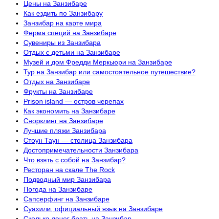
Цены на Занзибаре
Как ездить по Занзибару
Занзибар на карте мира
Ферма специй на Занзибаре
Сувениры из Занзибара
Отдых с детьми на Занзибаре
Музей и дом Фредди Меркьюри на Занзибаре
Тур на Занзибар или самостоятельное путешествие?
Отдых на Занзибаре
Фрукты на Занзибаре
Prison island — остров черепах
Как экономить на Занзибаре
Снорклинг на Занзибаре
Лучшие пляжи Занзибара
Стоун Таун — столица Занзибара
Достопримечательности Занзибара
Что взять с собой на Занзибар?
Ресторан на скале The Rock
Подводный мир Занзибара
Погода на Занзибаре
Сапсерфинг на Занзибаре
Суахили, официальный язык на Занзибаре
Сколько денег брать на Занзибар