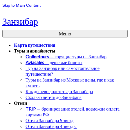
Skip to Main Content
Занзибар
Меню
Карта путешествия
Туры и авиабилеты
Onlinetours
— горящие туры на Занзибар
Aviasales
— дешевые билеты
Тур на Занзибар или самостоятельное
путешествие?
Туры на Занзибар из Москвы: цены, где и как
купить
Как дешево долететь до Занзибара
Сколько лететь до Занзибара
Отели
TRIP — бронирование отелей, возможна оплата
картами РФ
Отели Занзибара 5 звезд
Отели Занзибара 4 звезды