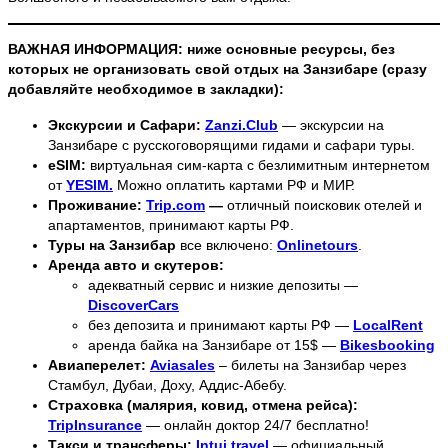
ВАЖНАЯ ИНФОРМАЦИЯ: ниже основные ресурсы, без
которых не организовать свой отдых на Занзибаре (сразу
добавляйте необходимое в закладки):
Экскурсии и Сафари:
Zanzi.Club
— экскурсии на
Занзибаре с русскоговорящими гидами и сафари туры.
eSIM:
виртуальная сим-карта с безлимитным интернетом
от
YESIM.
Можно оплатить картами РФ и МИР.
Проживание:
Trip.com
—
отличный поисковик отелей и
апартаментов, принимают карты РФ.
Туры на Занзибар
все включено:
Onlinetours
.
Аренда авто и скутеров:
адекватный сервис и низкие депозиты —
DiscoverCars
без депозита и принимают карты РФ —
LocalRent
аренда байка на Занзибаре от 15$ —
Bikesbooking
Авиаперелет:
Aviasales
– билеты на Занзибар через
Стамбул, Дубаи, Доху, Аддис-Абебу.
Страховка (малярия, ковид, отмена рейса):
TripInsurance
— онлайн доктор 24/7 бесплатно!
Такси и трансферы:
Intui.travel
— официальный