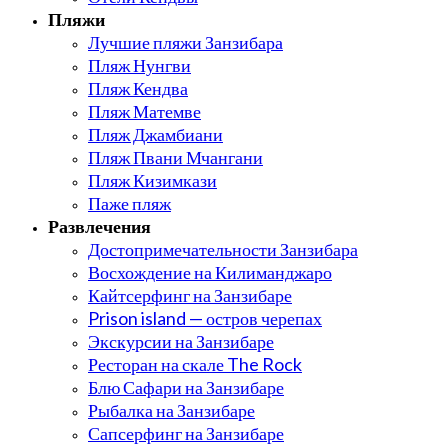
Пляжи
Лучшие пляжи Занзибара
Пляж Нунгви
Пляж Кендва
Пляж Матемве
Пляж Джамбиани
Пляж Пвани Мчангани
Пляж Кизимкази
Паже пляж
Развлечения
Достопримечательности Занзибара
Восхождение на Килиманджаро
Кайтсерфинг на Занзибаре
Prison island — остров черепах
Экскурсии на Занзибаре
Ресторан на скале The Rock
Блю Сафари на Занзибаре
Рыбалка на Занзибаре
Сапсерфинг на Занзибаре