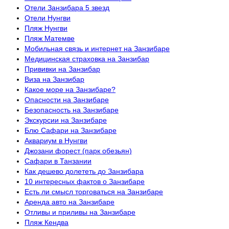
Отели Занзибара 5 звезд
Отели Нунгви
Пляж Нунгви
Пляж Матемве
Мобильная связь и интернет на Занзибаре
Медицинская страховка на Занзибар
Прививки на Занзибар
Виза на Занзибар
Какое море на Занзибаре?
Опасности на Занзибаре
Безопасность на Занзибаре
Экскурсии на Занзибаре
Блю Сафари на Занзибаре
Аквариум в Нунгви
Джозани форест (парк обезьян)
Сафари в Танзании
Как дешево долететь до Занзибара
10 интересных фактов о Занзибаре
Есть ли смысл торговаться на Занзибаре
Аренда авто на Занзибаре
Отливы и приливы на Занзибаре
Пляж Кендва