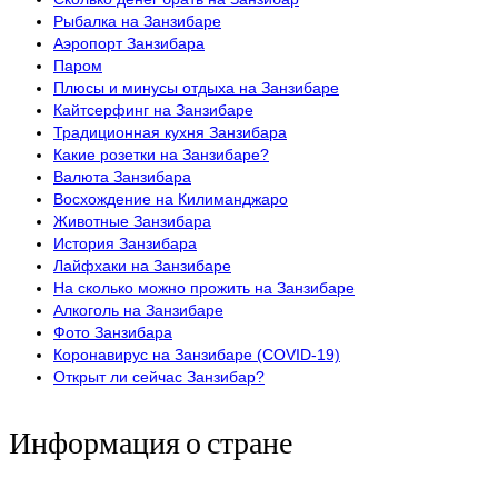
Рыбалка на Занзибаре
Аэропорт Занзибара
Паром
Плюсы и минусы отдыха на Занзибаре
Кайтсерфинг на Занзибаре
Традиционная кухня Занзибара
Какие розетки на Занзибаре?
Валюта Занзибара
Восхождение на Килиманджаро
Животные Занзибара
История Занзибара
Лайфхаки на Занзибаре
На сколько можно прожить на Занзибаре
Алкоголь на Занзибаре
Фото Занзибара
Коронавирус на Занзибаре (COVID-19)
Открыт ли сейчас Занзибар?
Информация о стране