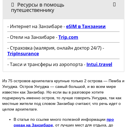
Ресурсы в помощь
путешественнику
- Интернет на Занзибаре -
eSIM в Танзании
- Отели на Занзибаре -
Trip.com
- Страховка (малярия, онлайн доктор 24/7) -
TripInsurance
- Такси и трансферы из аэропорта -
Intui.travel
Из 75 островов архипелага крупные только 2 острова — Пемба и
Унгуджа. Остров Унгуджа — самый большой, и во всем мире
известен как Занзибар. Но если вы в разговоре хотите
подчеркнуть именно остров, то лучше говорить Унгуджа, так как
местные жители под словом Занзибар считают, что речь идет о
целом архипелаге.
В статье по ссылке много полезной информации
про
океан на Занзибаре
, от лучших мест для отдыха, до