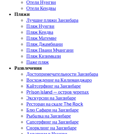
Отели Нунгви
Отели Кендвы
Пляжи
Лучшие пляжи Занзибара
Пляж Нунгви
Пляж Кендва
Пляж Матемве
Пляж Джамбиани
Пляж Пвани Мчангани
Пляж Кизимкази
Паже пляж
Развлечения
Достопримечательности Занзибара
Восхождение на Килиманджаро
Кайтсерфинг на Занзибаре
Prison island — остров черепах
Экскурсии на Занзибаре
Ресторан на скале The Rock
Блю Сафари на Занзибаре
Рыбалка на Занзибаре
Сапсерфинг на Занзибаре
Снорклинг на Занзибаре
Аквариум в Нунгви