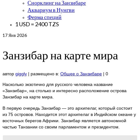
Снорклинг на Занзибаре
Аквариум в Нунгви
Ферма специй
1 USD = 2400 TZS
17
Янв 2026
Занзибар на карте мира
автор
giggly
|
размещено в:
Общее о Занзибаре
|
0
Насколько экзотично для русского человека название
«Занзибар», на столько и интересно расположение острова
Занзибар на карте мира.
В первую очередь Занзибар — это архипелаг, который состоит
из 75 островов. Находится этот архипелаг в Индийском океане у
восточных берегов Африки. Занзибар является автономной
частью Танзании со своим парламентом и президентом.