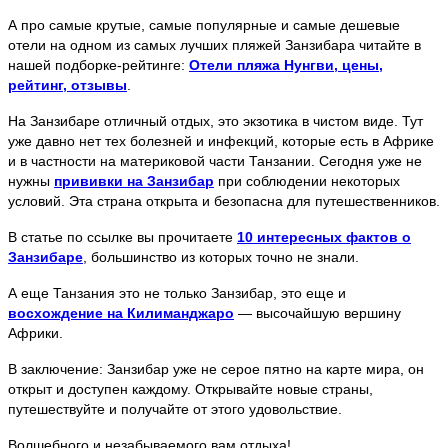
А про самые крутые, самые популярные и самые дешевые
отели на одном из самых лучших пляжей Занзибара читайте в
нашей подборке-рейтинге:
Отели пляжа Нунгви, цены,
рейтинг, отзывы
.
На Занзибаре отличный отдых, это экзотика в чистом виде. Тут
уже давно нет тех болезней и инфекций, которые есть в Африке
и в частности на материковой части Танзании. Сегодня уже не
нужны
прививки на Занзибар
при соблюдении некоторых
условий. Эта страна открыта и безопасна для путешественников.
В статье по ссылке вы прочитаете
10 интересных фактов о
Занзибаре
, большинство из которых точно не знали.
А еще Танзания это не только Занзибар, это еще и
восхождение на Килиманджаро
— высочайшую вершину
Африки.
В заключение: Занзибар уже не серое пятно на карте мира, он
открыт и доступен каждому. Открывайте новые страны,
путешествуйте и получайте от этого удовольствие.
Волшебного и незабываемого вам отдыха!