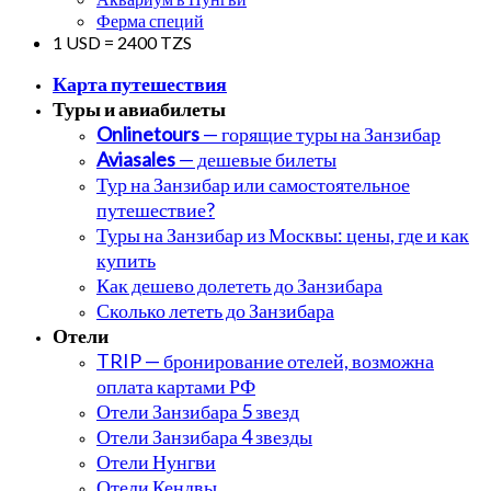
Ферма специй
1 USD = 2400 TZS
Карта путешествия
Туры и авиабилеты
Onlinetours
— горящие туры на Занзибар
Aviasales
— дешевые билеты
Тур на Занзибар или самостоятельное
путешествие?
Туры на Занзибар из Москвы: цены, где и как
купить
Как дешево долететь до Занзибара
Сколько лететь до Занзибара
Отели
TRIP — бронирование отелей, возможна
оплата картами РФ
Отели Занзибара 5 звезд
Отели Занзибара 4 звезды
Отели Нунгви
Отели Кендвы