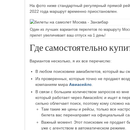
На фото ниже стандартный регулярный прямой рейс 
2022 года маршрут временно приостановлен.
Один из лучших вариантов перелетов по маршруту Москв
прилет увеличивает ваш отпуск на 1 день!
Где самостоятельно купи
Вариантов несколько, я их все перечислю:
В любом поисковике авиабилетов, который вы см
Из проверенных, которые точно не продают возд
компаниям мира
Авиасейлс
.
В связи с большим количеством запросов ко мне
который работает через Авиасейлс и ищет в пер
сильно облегчает поиск, поэтому кому сложно н
Там такие же цены и рейсы, только все наст
билета вас перенаправит на официальный са
Важный момент. Этот поисковик не продает би
уже с агентством в автоматическом режиме.