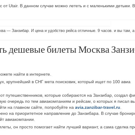
от Utair. В данном случае можно лететь и с маленькими детьми. В
а — Занзибар. И цена и удобство рейса отличные. 9 часов. и вы там, а
ть дешевые билеты Москва Занзи
ожете найти в интернете.
ух, крупнейший в СНГ мета поисковик, который ищет по 100 авиа
 от путешественников, которые собираются на Занзибар, создал фи
вую очередь по тем авиакомпаниям и рейсам, о которых я писал в
айти на главном сайте, попробуйте на
avia.zanzibar-travel.ru
.
роено на приоритетное направление до Занзибара. В случае брони
йт авиакомпании.
леты, он просто помогает найти лучший вариант, а сама сделка п