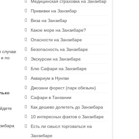
Медицинская страховка на Занзибар
Прививки на Занзибар
Виза на Занзибар
Какое море на Занзибаре?
Опасности на Занзибаре
Безопасность на Занзибаре
м случае
 и по
Экскурсии на Занзибаре
Блю Сафари на Занзибаре
Аквариум в Нунгви
Джозани форест (парк обезьян)
лько
Сафари в Танзании
Как дешево долететь до Занзибара
айдете
10 интересных фактов о Занзибаре
нзибара
Есть ли смысл торговаться на
Занзибаре