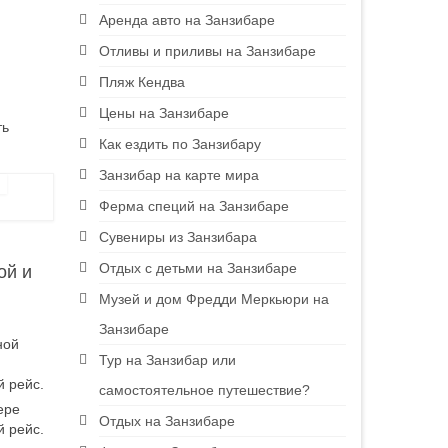
Аренда авто на Занзибаре
Отливы и приливы на Занзибаре
Пляж Кендва
Цены на Занзибаре
ть
Как ездить по Занзибару
Занзибар на карте мира
Ферма специй на Занзибаре
Сувениры из Занзибара
Отдых с детьми на Занзибаре
ой и
Музей и дом Фредди Меркьюри на
Занзибаре
ной
Тур на Занзибар или
й рейс.
самостоятельное путешествие?
ере
Отдых на Занзибаре
й рейс.