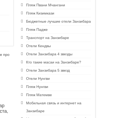
Пляж Пвани Мчангани
Пляж Кизимкази
Бюджетные лучшие отели Занзибара
Пляж Падже
Транспорт на Занзибаре
Отели Кендвы
Отели Занзибара 4 звезды
се про
Кто такие масаи на Занзибаре?
Отели Занзибара 5 звезд
Отели Нунгви
Пляж Нунгви
Пляж Матемве
Мобильная связь и интернет на
ар
ста,
Занзибаре