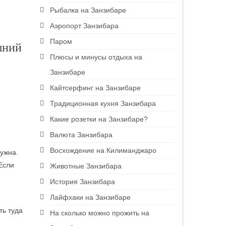
Рыбалка на Занзибаре
Аэропорт Занзибара
Паром
шний
Плюсы и минусы отдыха на
Занзибаре
Кайтсерфинг на Занзибаре
Традиционная кухня Занзибара
Какие розетки на Занзибаре?
Валюта Занзибара
Восхождение на Килиманджаро
нужна.
 Если
Животные Занзибара
История Занзибара
Лайфхаки на Занзибаре
ть туда
На сколько можно прожить на