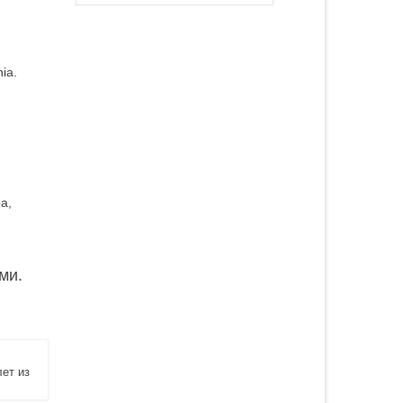
ia.
а,
ми.
ет из