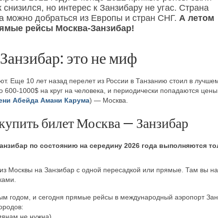
 снизился, но интерес к Занзибару не угас. Страна
да можно добраться из Европы и стран СНГ.
А летом
прямые рейсы Москва-Занзибар!
анзибар: это не миф
ют. Еще 10 лет назад перелет из России в Танзанию стоил в лучше
о 600-1000$ на круг на человека, и периодически попадаются цены
ени Абейда Амани Карума
) — Москва.
 купить билет Москва — Занзибар
анзибар по состоянию на середину 2026 года выполняются то
из Москвы на Занзибар с одной пересадкой или прямые. Там вы н
ками.
ым годом, и сегодня прямые рейсы в международный аэропорт За
ородов:
сиянам не нужна)