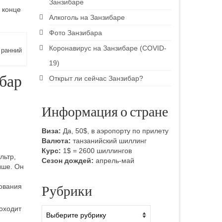
Занзибаре
 конце
Алкоголь на Занзибаре
Фото Занзибара
Коронавирус на Занзибаре (COVID-
 ранний
19)
бар
Открыт ли сейчас Занзибар?
Информация о стране
Виза:
Да, 50$, в аэропорту по прилету
Валюта:
танзанийский шиллинг
Курс:
1$ = 2600 шиллингов
льтр,
Сезон дождей:
апрель-май
ыше. Он
Рубрики
рования
роходит
Рубрики