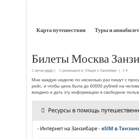
Карта путешествия
Туры и авиабиле
Билеты Москва Занз
автор
giggly
|
размещено в:
Общее о Занзибаре
|
4
Мне каждую неделю по несколько раз пишут с про
рейс, и чтобы цена была до 60000 рублей на челове
воедино и дать эту информацию в свободное пользов
Ресурсы в помощь путешественн
- Интернет на Занзибаре -
eSIM в Танза