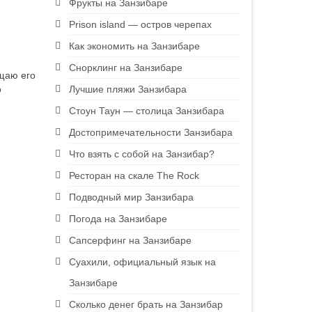
Фрукты на Занзибаре
Prison island — остров черепах
Как экономить на Занзибаре
Снорклинг на Занзибаре
щаю его
Лучшие пляжи Занзибара
о
Стоун Таун — столица Занзибара
Достопримечательности Занзибара
Что взять с собой на Занзибар?
Ресторан на скале The Rock
Подводный мир Занзибара
Погода на Занзибаре
Сапсерфинг на Занзибаре
Суахили, официальный язык на
Занзибаре
Сколько денег брать на Занзибар