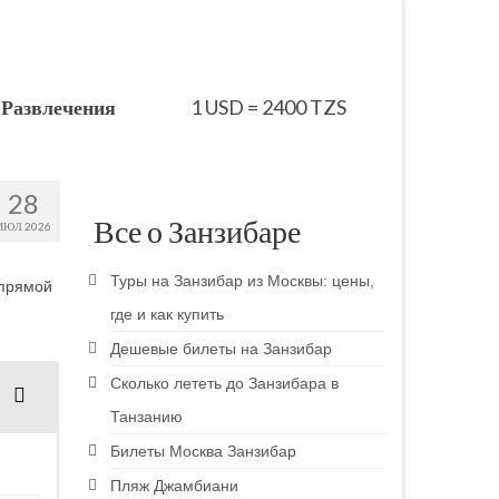
Развлечения
1 USD = 2400 TZS
28
Все о Занзибаре
ИЮЛ 2026
Туры на Занзибар из Москвы: цены,
 прямой
где и как купить
Дешевые билеты на Занзибар
Сколько лететь до Занзибара в
Танзанию
Билеты Москва Занзибар
Пляж Джамбиани