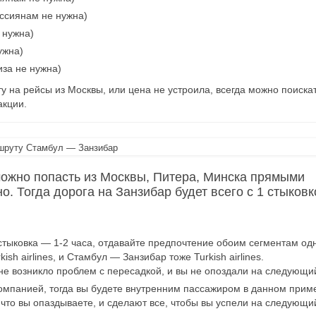
оссиянам не нужна)
 нужна)
ужна)
иза не нужна)
 на рейсы из Москвы, или цена не устроила, всегда можно поиска
акции.
аршруту Стамбул — Занзибар
можно попасть из Москвы, Питера, Минска прямыми
. Тогда дорога на Занзибар будет всего с 1 стыковк
 стыковка — 1-2 часа, отдавайте предпочтение обоим сегментам од
 airlines, и Стамбул — Занзибар тоже Turkish airlines.
 не возникло проблем с пересадкой, и вы не опоздали на следующи
омпанией, тогда вы будете внутренним пассажиром в данном прим
, что вы опаздываете, и сделают все, чтобы вы успели на следующи