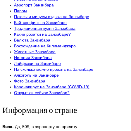
Аэропорт Занзибара
Паром
Плюсы и минусы отдыха на Занзибаре
Кайтсерфинг на Занзибаре
Традиционная кухня Занзибара
Какие розетки на Занзибаре?
Валюта Занзибара
Восхождение на Килиманджаро
Животные Занзибара
История Занзибара
Лайфхаки на Занзибаре
На сколько можно прожить на Занзибаре
Алкоголь на Занзибаре
Фото Занзибара
Коронавирус на Занзибаре (COVID-19)
Открыт ли сейчас Занзибар?
Информация о стране
Виза:
Да, 50$, в аэропорту по прилету