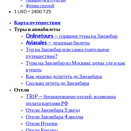
Ферма специй
1 USD = 2400 TZS
Карта путешествия
Туры и авиабилеты
Onlinetours
— горящие туры на Занзибар
Aviasales
— дешевые билеты
Тур на Занзибар или самостоятельное
путешествие?
Туры на Занзибар из Москвы: цены, где и как
купить
Как дешево долететь до Занзибара
Сколько лететь до Занзибара
Отели
TRIP — бронирование отелей, возможна
оплата картами РФ
Отели Занзибара 5 звезд
Отели Занзибара 4 звезды
Отели Нунгви
Отели Кендвы