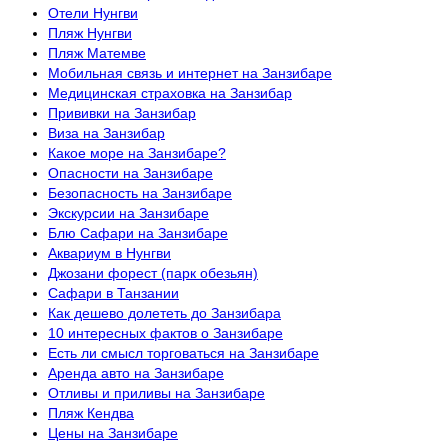
Отели Нунгви
Пляж Нунгви
Пляж Матемве
Мобильная связь и интернет на Занзибаре
Медицинская страховка на Занзибар
Прививки на Занзибар
Виза на Занзибар
Какое море на Занзибаре?
Опасности на Занзибаре
Безопасность на Занзибаре
Экскурсии на Занзибаре
Блю Сафари на Занзибаре
Аквариум в Нунгви
Джозани форест (парк обезьян)
Сафари в Танзании
Как дешево долететь до Занзибара
10 интересных фактов о Занзибаре
Есть ли смысл торговаться на Занзибаре
Аренда авто на Занзибаре
Отливы и приливы на Занзибаре
Пляж Кендва
Цены на Занзибаре