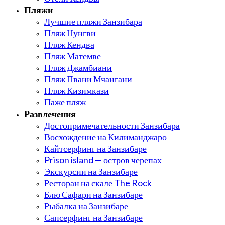
Пляжи
Лучшие пляжи Занзибара
Пляж Нунгви
Пляж Кендва
Пляж Матемве
Пляж Джамбиани
Пляж Пвани Мчангани
Пляж Кизимкази
Паже пляж
Развлечения
Достопримечательности Занзибара
Восхождение на Килиманджаро
Кайтсерфинг на Занзибаре
Prison island — остров черепах
Экскурсии на Занзибаре
Ресторан на скале The Rock
Блю Сафари на Занзибаре
Рыбалка на Занзибаре
Сапсерфинг на Занзибаре