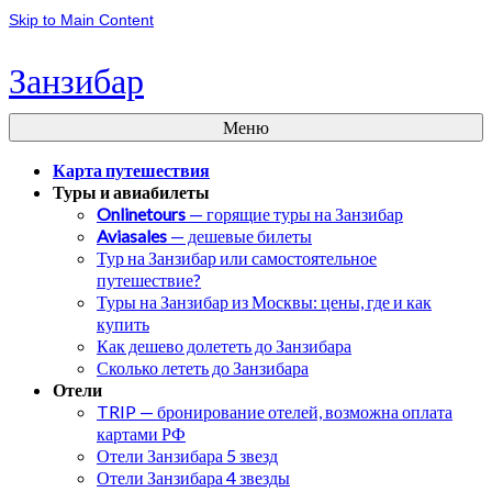
Skip to Main Content
Занзибар
Меню
Карта путешествия
Туры и авиабилеты
Onlinetours
— горящие туры на Занзибар
Aviasales
— дешевые билеты
Тур на Занзибар или самостоятельное
путешествие?
Туры на Занзибар из Москвы: цены, где и как
купить
Как дешево долететь до Занзибара
Сколько лететь до Занзибара
Отели
TRIP — бронирование отелей, возможна оплата
картами РФ
Отели Занзибара 5 звезд
Отели Занзибара 4 звезды