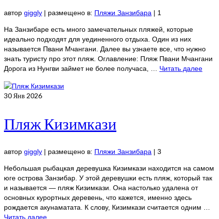
автор
giggly
|
размещено в:
Пляжи Занзибара
|
1
На Занзибаре есть много замечательных пляжей, которые
идеально подходят для уединенного отдыха. Один из них
называется Пвани Мчангани. Далее вы узнаете все, что нужно
знать туристу про этот пляж. Оглавление: Пляж Пвани Мчангани
Дорога из Нунгви займет не более получаса, …
Читать далее
30
Янв 2026
Пляж Кизимкази
автор
giggly
|
размещено в:
Пляжи Занзибара
|
3
Небольшая рыбацкая деревушка Кизимкази находится на самом
юге острова Занзибар. У этой деревушки есть пляж, который так
и называется — пляж Кизимкази. Она настолько удалена от
основных курортных деревень, что кажется, именно здесь
рождается акунаматата. К слову, Кизимкази считается одним …
Читать далее