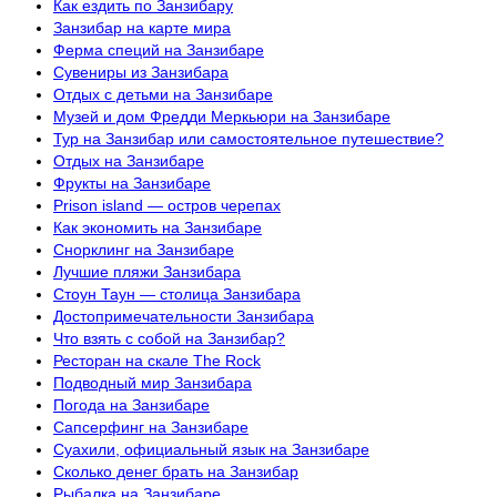
Как ездить по Занзибару
Занзибар на карте мира
Ферма специй на Занзибаре
Сувениры из Занзибара
Отдых с детьми на Занзибаре
Музей и дом Фредди Меркьюри на Занзибаре
Тур на Занзибар или самостоятельное путешествие?
Отдых на Занзибаре
Фрукты на Занзибаре
Prison island — остров черепах
Как экономить на Занзибаре
Снорклинг на Занзибаре
Лучшие пляжи Занзибара
Стоун Таун — столица Занзибара
Достопримечательности Занзибара
Что взять с собой на Занзибар?
Ресторан на скале The Rock
Подводный мир Занзибара
Погода на Занзибаре
Сапсерфинг на Занзибаре
Суахили, официальный язык на Занзибаре
Сколько денег брать на Занзибар
Рыбалка на Занзибаре