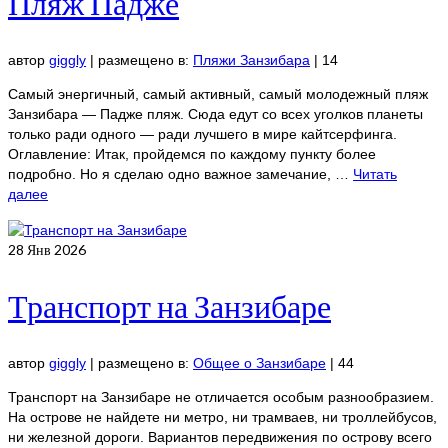
Пляж Падже
автор
giggly
|
размещено в:
Пляжи Занзибара
|
14
Самый энергичный, самый активный, самый молодежный пляж
Занзибара — Падже пляж. Сюда едут со всех уголков планеты
только ради одного — ради лучшего в мире кайтсерфинга.
Оглавление: Итак, пройдемся по каждому пункту более
подробно. Но я сделаю одно важное замечание, …
Читать
далее
28
Янв 2026
Транспорт на Занзибаре
автор
giggly
|
размещено в:
Общее о Занзибаре
|
44
Транспорт на Занзибаре не отличается особым разнообразием.
На острове не найдете ни метро, ни трамваев, ни троллейбусов,
ни железной дороги. Вариантов передвижения по острову всего