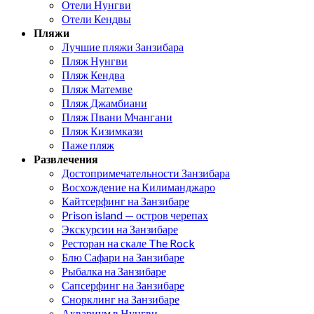
Отели Нунгви
Отели Кендвы
Пляжи
Лучшие пляжи Занзибара
Пляж Нунгви
Пляж Кендва
Пляж Матемве
Пляж Джамбиани
Пляж Пвани Мчангани
Пляж Кизимкази
Паже пляж
Развлечения
Достопримечательности Занзибара
Восхождение на Килиманджаро
Кайтсерфинг на Занзибаре
Prison island — остров черепах
Экскурсии на Занзибаре
Ресторан на скале The Rock
Блю Сафари на Занзибаре
Рыбалка на Занзибаре
Сапсерфинг на Занзибаре
Снорклинг на Занзибаре
Аквариум в Нунгви