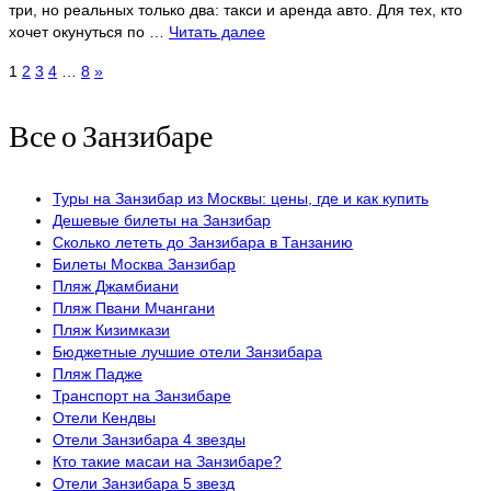
три, но реальных только два: такси и аренда авто. Для тех, кто
хочет окунуться по …
Читать далее
Пагинация
1
2
3
4
…
8
»
записей
Все о Занзибаре
Туры на Занзибар из Москвы: цены, где и как купить
Дешевые билеты на Занзибар
Сколько лететь до Занзибара в Танзанию
Билеты Москва Занзибар
Пляж Джамбиани
Пляж Пвани Мчангани
Пляж Кизимкази
Бюджетные лучшие отели Занзибара
Пляж Падже
Транспорт на Занзибаре
Отели Кендвы
Отели Занзибара 4 звезды
Кто такие масаи на Занзибаре?
Отели Занзибара 5 звезд