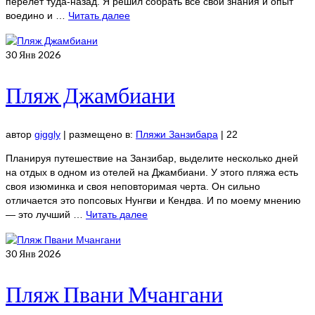
перелет туда-назад. Я решил собрать все свои знания и опыт
воедино и …
Читать далее
30
Янв 2026
Пляж Джамбиани
автор
giggly
|
размещено в:
Пляжи Занзибара
|
22
Планируя путешествие на Занзибар, выделите несколько дней
на отдых в одном из отелей на Джамбиани. У этого пляжа есть
своя изюминка и своя неповторимая черта. Он сильно
отличается это попсовых Нунгви и Кендва. И по моему мнению
— это лучший …
Читать далее
30
Янв 2026
Пляж Пвани Мчангани