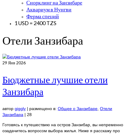
Снорклинг на Занзибаре
Аквариум в Нунгви
Ферма специй
1 USD = 2400 TZS
Отели Занзибара
29
Янв 2026
Бюджетные лучшие отели
Занзибара
автор
giggly
|
размещено в:
Общее о Занзибаре
,
Отели
Занзибара
|
28
Готовясь к путешествию на остров Занзибар, вы непременно
озадачитесь вопросом выбора жилья. Ниже я расскажу про