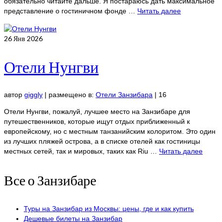
обязательно читайте дальше. Я постараюсь дать максимальное
представление о гостиничном фонде …
Читать далее
26
Янв 2026
Отели Нунгви
автор
giggly
|
размещено в:
Отели Занзибара
|
16
Отели Нунгви, пожалуй, лучшее место на Занзибаре для
путешественников, которые ищут отдых приближенный к
европейскому, но с местным танзанийским колоритом. Это один
из лучших пляжей острова, а в списке отелей как гостиницы
местных сетей, так и мировых, таких как Riu …
Читать далее
Все о Занзибаре
Туры на Занзибар из Москвы: цены, где и как купить
Дешевые билеты на Занзибар