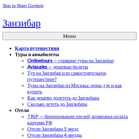
Skip to Main Content
Занзибар
Меню
Карта путешествия
Туры и авиабилеты
Onlinetours
— горящие туры на Занзибар
Aviasales
— дешевые билеты
Тур на Занзибар или самостоятельное
путешествие?
Туры на Занзибар из Москвы: цены, где и как
купить
Как дешево долететь до Занзибара
Сколько лететь до Занзибара
Отели
TRIP — бронирование отелей, возможна оплата
картами РФ
Отели Занзибара 5 звезд
Отели Занзибара 4 звезды