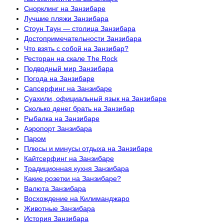
Снорклинг на Занзибаре
Лучшие пляжи Занзибара
Стоун Таун — столица Занзибара
Достопримечательности Занзибара
Что взять с собой на Занзибар?
Ресторан на скале The Rock
Подводный мир Занзибара
Погода на Занзибаре
Сапсерфинг на Занзибаре
Суахили, официальный язык на Занзибаре
Сколько денег брать на Занзибар
Рыбалка на Занзибаре
Аэропорт Занзибара
Паром
Плюсы и минусы отдыха на Занзибаре
Кайтсерфинг на Занзибаре
Традиционная кухня Занзибара
Какие розетки на Занзибаре?
Валюта Занзибара
Восхождение на Килиманджаро
Животные Занзибара
История Занзибара