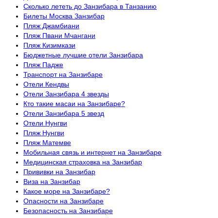
Сколько лететь до Занзибара в Танзанию
Билеты Москва Занзибар
Пляж Джамбиани
Пляж Пвани Мчангани
Пляж Кизимкази
Бюджетные лучшие отели Занзибара
Пляж Падже
Транспорт на Занзибаре
Отели Кендвы
Отели Занзибара 4 звезды
Кто такие масаи на Занзибаре?
Отели Занзибара 5 звезд
Отели Нунгви
Пляж Нунгви
Пляж Матемве
Мобильная связь и интернет на Занзибаре
Медицинская страховка на Занзибар
Прививки на Занзибар
Виза на Занзибар
Какое море на Занзибаре?
Опасности на Занзибаре
Безопасность на Занзибаре