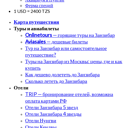
Ферма специй
1 USD = 2400 TZS
Карта путешествия
Туры и авиабилеты
Onlinetours
— горящие туры на Занзибар
Aviasales
— дешевые билеты
Тур на Занзибар или самостоятельное
путешествие?
Туры на Занзибар из Москвы: цены, где и как
купить
Как дешево долететь до Занзибара
Сколько лететь до Занзибара
Отели
TRIP — бронирование отелей, возможна
оплата картами РФ
Отели Занзибара 5 звезд
Отели Занзибара 4 звезды
Отели Нунгви
Отели Кендвы