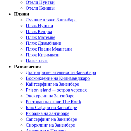
Отели Нунгви
Отели Кендвы
Пляжи
Лучшие пляжи Занзибара
Пляж Нунгви
Пляж Кендва
Пляж Матемве
Пляж Джамбиани
Пляж Пвани Мчангани
Пляж Кизимкази
Паже пляж
Развлечения
Достопримечательности Занзибара
Восхождение на Килиманджаро
Кайтсерфинг на Занзибаре
Prison island — остров черепах
Экскурсии на Занзибаре
Ресторан на скале The Rock
Блю Сафари на Занзибаре
Рыбалка на Занзибаре
Сапсерфинг на Занзибаре
Снорклинг на Занзибаре
Аквариум в Нунгви