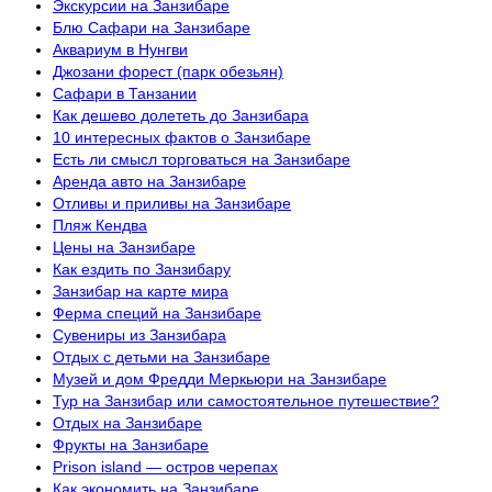
Экскурсии на Занзибаре
Блю Сафари на Занзибаре
Аквариум в Нунгви
Джозани форест (парк обезьян)
Сафари в Танзании
Как дешево долететь до Занзибара
10 интересных фактов о Занзибаре
Есть ли смысл торговаться на Занзибаре
Аренда авто на Занзибаре
Отливы и приливы на Занзибаре
Пляж Кендва
Цены на Занзибаре
Как ездить по Занзибару
Занзибар на карте мира
Ферма специй на Занзибаре
Сувениры из Занзибара
Отдых с детьми на Занзибаре
Музей и дом Фредди Меркьюри на Занзибаре
Тур на Занзибар или самостоятельное путешествие?
Отдых на Занзибаре
Фрукты на Занзибаре
Prison island — остров черепах
Как экономить на Занзибаре