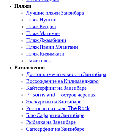
Пляжи
Лучшие пляжи Занзибара
Пляж Нунгви
Пляж Кендва
Пляж Матемве
Пляж Джамбиани
Пляж Пвани Мчангани
Пляж Кизимкази
Паже пляж
Развлечения
Достопримечательности Занзибара
Восхождение на Килиманджаро
Кайтсерфинг на Занзибаре
Prison island — остров черепах
Экскурсии на Занзибаре
Ресторан на скале The Rock
Блю Сафари на Занзибаре
Рыбалка на Занзибаре
Сапсерфинг на Занзибаре