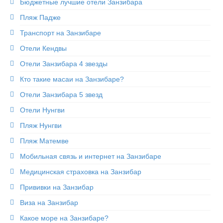
Бюджетные лучшие отели Занзибара
Экскурсии на Занзибаре
Пляж Падже
Ресторан на скале The Rock
Транспорт на Занзибаре
Отели Кендвы
Блю Сафари на Занзибаре
Отели Занзибара 4 звезды
Рыбалка на Занзибаре
Кто такие масаи на Занзибаре?
Сапсерфинг на Занзибаре
Отели Занзибара 5 звезд
Отели Нунгви
Снорклинг на Занзибаре
Пляж Нунгви
Аквариум в Нунгви
Пляж Матемве
Ферма специй
Мобильная связь и интернет на Занзибаре
1 USD = 2400 TZS
Медицинская страховка на Занзибар
Прививки на Занзибар
Виза на Занзибар
Какое море на Занзибаре?