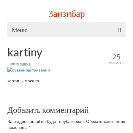
Занзибар
Меню
Карта путешествия
kartiny
25
Туры и авиабилеты
ФЕВ 2017
автор
giggly
|
|
0
Onlinetours
— горящие туры на Занзибар
картины масаев
Aviasales
— дешевые билеты
Тур на Занзибар или самостоятельное
путешествие?
Добавить комментарий
Туры на Занзибар из Москвы: цены, где и как
купить
Ваш адрес email не будет опубликован.
Обязательные поля
помечены
*
Как дешево долететь до Занзибара