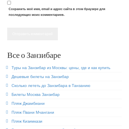
Пляж Кендва
Сохранить моё имя, email и адрес сайта в этом браузере для
последующих моих комментариев.
Пляж Матемве
Пляж Джамбиани
Пляж Пвани Мчангани
Пляж Кизимкази
Все о Занзибаре
Паже пляж
Туры на Занзибар из Москвы: цены, где и как купить
Развлечения
Дешевые билеты на Занзибар
Сколько лететь до Занзибара в Танзанию
Достопримечательности Занзибара
Билеты Москва Занзибар
Восхождение на Килиманджаро
Пляж Джамбиани
Кайтсерфинг на Занзибаре
Пляж Пвани Мчангани
Пляж Кизимкази
Prison island — остров черепах