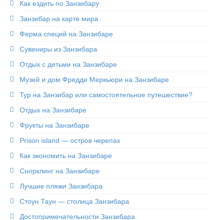
Как ездить по Занзибару
Занзибар на карте мира
Ферма специй на Занзибаре
Сувениры из Занзибара
Отдых с детьми на Занзибаре
Музей и дом Фредди Меркьюри на Занзибаре
Тур на Занзибар или самостоятельное путешествие?
Отдых на Занзибаре
Фрукты на Занзибаре
Prison island — остров черепах
Как экономить на Занзибаре
Снорклинг на Занзибаре
Лучшие пляжи Занзибара
Стоун Таун — столица Занзибара
Достопримечательности Занзибара