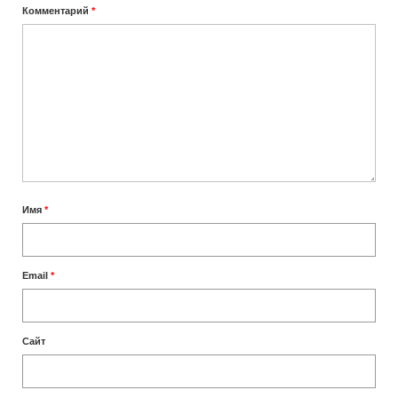
Комментарий
*
Сколько лететь до Занзибара
Отели
TRIP — бронирование отелей, возможна
оплата картами РФ
Отели Занзибара 5 звезд
Отели Занзибара 4 звезды
Имя
*
Отели Нунгви
Отели Кендвы
Email
*
Пляжи
Лучшие пляжи Занзибара
Сайт
Пляж Нунгви