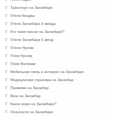
Экскурсии на Занзибаре
Транспорт на Занзибаре
Ресторан на скале The Rock
Отели Кендвы
Отели Занзибара 4 звезды
Блю Сафари на Занзибаре
Кто такие масаи на Занзибаре?
Рыбалка на Занзибаре
Отели Занзибара 5 звезд
Сапсерфинг на Занзибаре
Отели Нунгви
Пляж Нунгви
Снорклинг на Занзибаре
Пляж Матемве
Аквариум в Нунгви
Мобильная связь и интернет на Занзибаре
Ферма специй
Медицинская страховка на Занзибар
Прививки на Занзибар
1 USD = 2400 TZS
Виза на Занзибар
Какое море на Занзибаре?
Опасности на Занзибаре