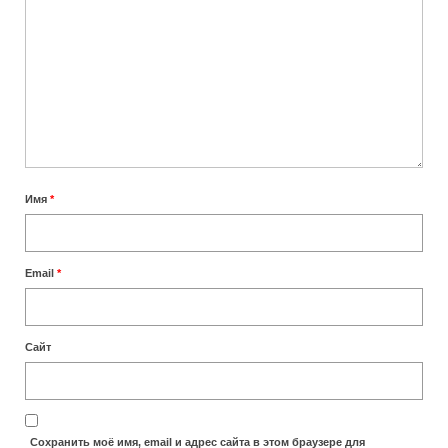
Сколько лететь до Занзибара
Отели
TRIP — бронирование отелей, возможна
оплата картами РФ
Отели Занзибара 5 звезд
Имя
*
Отели Занзибара 4 звезды
Отели Нунгви
Email
*
Отели Кендвы
Пляжи
Сайт
Лучшие пляжи Занзибара
Пляж Нунгви
Сохранить моё имя, email и адрес сайта в этом браузере для