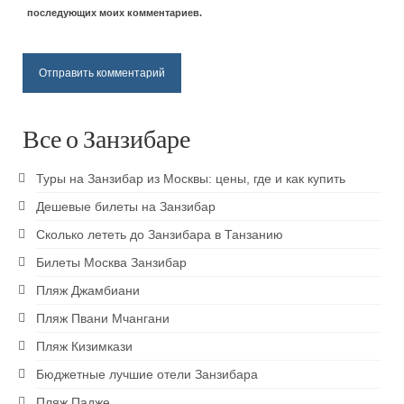
Пляж Кендва
последующих моих комментариев.
Пляж Матемве
Пляж Джамбиани
Пляж Пвани Мчангани
Все о Занзибаре
Пляж Кизимкази
Туры на Занзибар из Москвы: цены, где и как купить
Паже пляж
Дешевые билеты на Занзибар
Сколько лететь до Занзибара в Танзанию
Развлечения
Билеты Москва Занзибар
Достопримечательности Занзибара
Пляж Джамбиани
Восхождение на Килиманджаро
Пляж Пвани Мчангани
Кайтсерфинг на Занзибаре
Пляж Кизимкази
Бюджетные лучшие отели Занзибара
Prison island — остров черепах
Пляж Падже