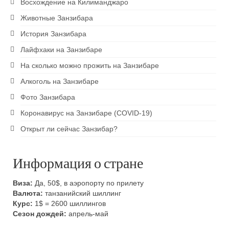
Восхождение на Килиманджаро
Животные Занзибара
История Занзибара
Лайфхаки на Занзибаре
На сколько можно прожить на Занзибаре
Алкоголь на Занзибаре
Фото Занзибара
Коронавирус на Занзибаре (COVID-19)
Открыт ли сейчас Занзибар?
Информация о стране
Виза:
Да, 50$, в аэропорту по прилету
Валюта:
танзанийский шиллинг
Курс:
1$ = 2600 шиллингов
Сезон дождей:
апрель-май