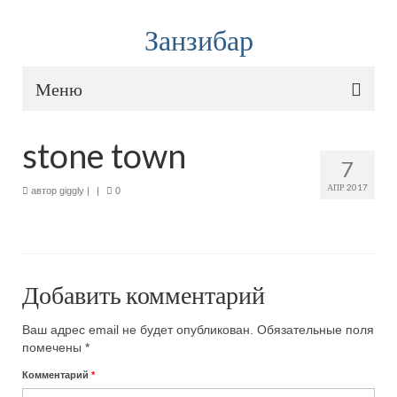
Занзибар
Меню
Карта путешествия
stone town
7
Туры и авиабилеты
АПР 2017
автор
giggly
|
|
0
Onlinetours
— горящие туры на Занзибар
Aviasales
— дешевые билеты
Тур на Занзибар или самостоятельное
Добавить комментарий
путешествие?
Ваш адрес email не будет опубликован.
Обязательные поля
Туры на Занзибар из Москвы: цены, где и как
помечены
*
купить
Комментарий
*
Как дешево долететь до Занзибара