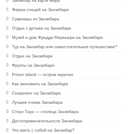
Занзибар на карте мира
Ферма специй на Занзибаре
Сувениры из Занзибара
Отдых с детьми на Занзибаре
Музей и дом Фредди Меркьюри на Занзибаре
Тур на Занзибар или самостоятельное путешествие?
Отдых на Занзибаре
Фрукты на Занзибаре
Prison island — остров черепах
Как экономить на Занзибаре
Снорклинг на Занзибаре
Лучшие пляжи Занзибара
Стоун Таун — столица Занзибара
Достопримечательности Занзибара
Что взять с собой на Занзибар?