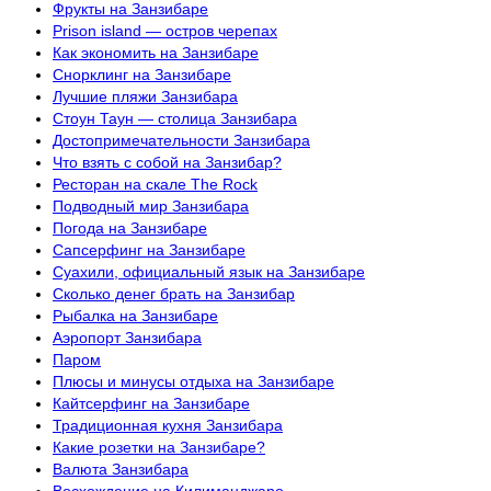
Фрукты на Занзибаре
Prison island — остров черепах
Как экономить на Занзибаре
Снорклинг на Занзибаре
Лучшие пляжи Занзибара
Стоун Таун — столица Занзибара
Достопримечательности Занзибара
Что взять с собой на Занзибар?
Ресторан на скале The Rock
Подводный мир Занзибара
Погода на Занзибаре
Сапсерфинг на Занзибаре
Суахили, официальный язык на Занзибаре
Сколько денег брать на Занзибар
Рыбалка на Занзибаре
Аэропорт Занзибара
Паром
Плюсы и минусы отдыха на Занзибаре
Кайтсерфинг на Занзибаре
Традиционная кухня Занзибара
Какие розетки на Занзибаре?
Валюта Занзибара