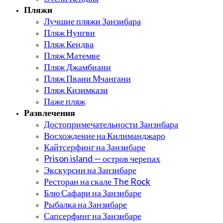
Пляжи
Лучшие пляжи Занзибара
Пляж Нунгви
Пляж Кендва
Пляж Матемве
Пляж Джамбиани
Пляж Пвани Мчангани
Пляж Кизимкази
Паже пляж
Развлечения
Достопримечательности Занзибара
Восхождение на Килиманджаро
Кайтсерфинг на Занзибаре
Prison island — остров черепах
Экскурсии на Занзибаре
Ресторан на скале The Rock
Блю Сафари на Занзибаре
Рыбалка на Занзибаре
Сапсерфинг на Занзибаре