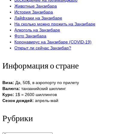
Восхождение на Килиманджаро
Животные Занзибара
История Занзибара
Лайфхаки на Занзибаре
На сколько можно прожить на Занзибаре
Алкоголь на Занзибаре
Фото Занзибара
Коронавирус на Занзибаре (COVID-19)
Открыт ли сейчас Занзибар?
Информация о стране
Виза:
Да, 50$, в аэропорту по прилету
Валюта:
танзанийский шиллинг
Курс:
1$ = 2600 шиллингов
Сезон дождей:
апрель-май
Рубрики