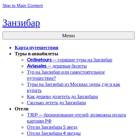
Skip to Main Content
Занзибар
Меню
Карта путешествия
Туры и авиабилеты
Onlinetours
— горящие туры на Занзибар
Aviasales
— дешевые билеты
Тур на Занзибар или самостоятельное
путешествие?
Туры на Занзибар из Москвы: цены, где и как
купить
Как дешево долететь до Занзибара
Сколько лететь до Занзибара
Отели
TRIP — бронирование отелей, возможна оплата
картами РФ
Отели Занзибара 5 звезд
Отели Занзибара 4 звезды