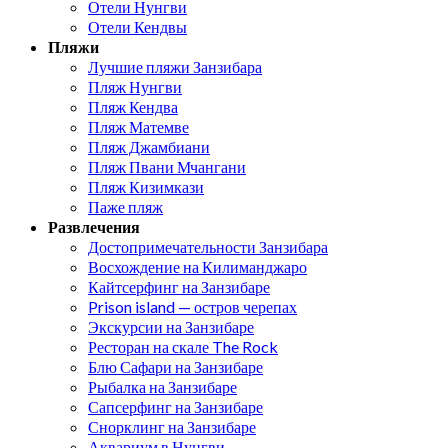
Отели Нунгви
Отели Кендвы
Пляжи
Лучшие пляжи Занзибара
Пляж Нунгви
Пляж Кендва
Пляж Матемве
Пляж Джамбиани
Пляж Пвани Мчангани
Пляж Кизимкази
Паже пляж
Развлечения
Достопримечательности Занзибара
Восхождение на Килиманджаро
Кайтсерфинг на Занзибаре
Prison island — остров черепах
Экскурсии на Занзибаре
Ресторан на скале The Rock
Блю Сафари на Занзибаре
Рыбалка на Занзибаре
Сапсерфинг на Занзибаре
Снорклинг на Занзибаре
Аквариум в Нунгви