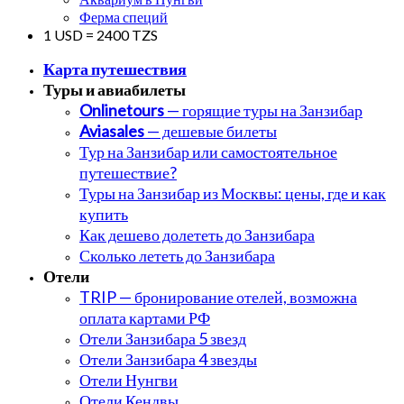
Ферма специй
1 USD = 2400 TZS
Карта путешествия
Туры и авиабилеты
Onlinetours
— горящие туры на Занзибар
Aviasales
— дешевые билеты
Тур на Занзибар или самостоятельное
путешествие?
Туры на Занзибар из Москвы: цены, где и как
купить
Как дешево долететь до Занзибара
Сколько лететь до Занзибара
Отели
TRIP — бронирование отелей, возможна
оплата картами РФ
Отели Занзибара 5 звезд
Отели Занзибара 4 звезды
Отели Нунгви
Отели Кендвы