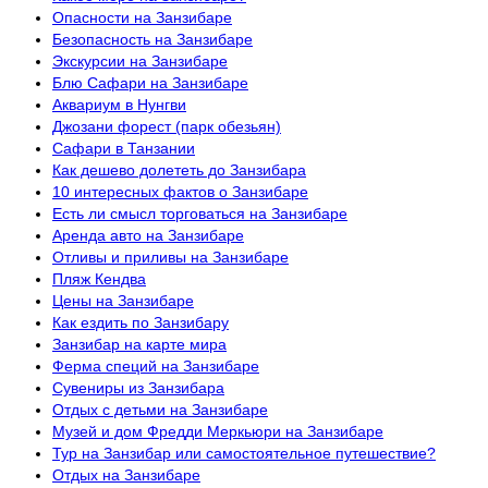
Опасности на Занзибаре
Безопасность на Занзибаре
Экскурсии на Занзибаре
Блю Сафари на Занзибаре
Аквариум в Нунгви
Джозани форест (парк обезьян)
Сафари в Танзании
Как дешево долететь до Занзибара
10 интересных фактов о Занзибаре
Есть ли смысл торговаться на Занзибаре
Аренда авто на Занзибаре
Отливы и приливы на Занзибаре
Пляж Кендва
Цены на Занзибаре
Как ездить по Занзибару
Занзибар на карте мира
Ферма специй на Занзибаре
Сувениры из Занзибара
Отдых с детьми на Занзибаре
Музей и дом Фредди Меркьюри на Занзибаре
Тур на Занзибар или самостоятельное путешествие?
Отдых на Занзибаре