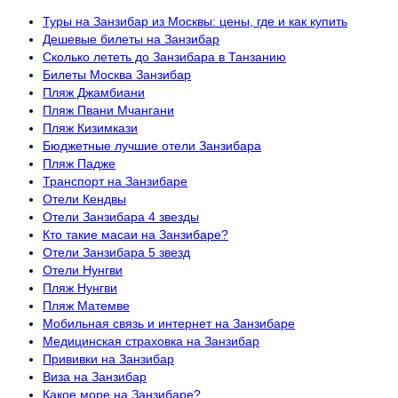
Туры на Занзибар из Москвы: цены, где и как купить
Дешевые билеты на Занзибар
Сколько лететь до Занзибара в Танзанию
Билеты Москва Занзибар
Пляж Джамбиани
Пляж Пвани Мчангани
Пляж Кизимкази
Бюджетные лучшие отели Занзибара
Пляж Падже
Транспорт на Занзибаре
Отели Кендвы
Отели Занзибара 4 звезды
Кто такие масаи на Занзибаре?
Отели Занзибара 5 звезд
Отели Нунгви
Пляж Нунгви
Пляж Матемве
Мобильная связь и интернет на Занзибаре
Медицинская страховка на Занзибар
Прививки на Занзибар
Виза на Занзибар
Какое море на Занзибаре?