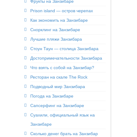
Фрукты на Занзибаре
Prison island — остров черепах
Как экономить на Занзибаре
Снорклинг на Занзибаре
Лучшие пляжи Занзибара
Стоун Таун — столица Занзибара
Достопримечательности Занзибара
Что взять с собой на Занзибар?
Ресторан на скале The Rock
Подводный мир Занзибара
Погода на Занзибаре
Сапсерфинг на Занзибаре
Суахили, официальный язык на
Занзибаре
Сколько денег брать на Занзибар