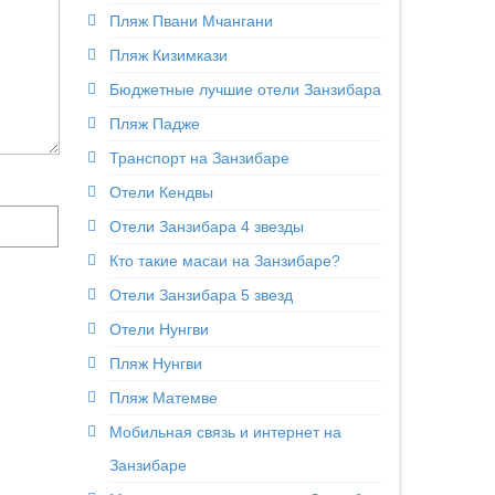
Пляж Пвани Мчангани
Пляж Кизимкази
Бюджетные лучшие отели Занзибара
Пляж Падже
Транспорт на Занзибаре
Отели Кендвы
Отели Занзибара 4 звезды
Кто такие масаи на Занзибаре?
Отели Занзибара 5 звезд
Отели Нунгви
Пляж Нунгви
Пляж Матемве
Мобильная связь и интернет на
Занзибаре