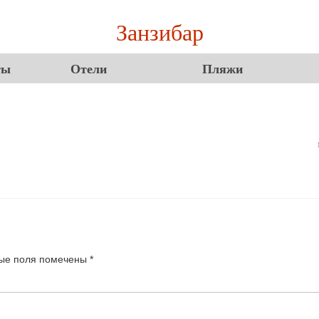
Занзибар
ты
Отели
Пляжи
ые поля помечены
*