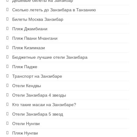
Дешевые билеты на Занзибар
Экскурсии на Занзибаре
Сколько лететь до Занзибара в Танзанию
Ресторан на скале The Rock
Билеты Москва Занзибар
Пляж Джамбиани
Блю Сафари на Занзибаре
Пляж Пвани Мчангани
Рыбалка на Занзибаре
Пляж Кизимкази
Сапсерфинг на Занзибаре
Бюджетные лучшие отели Занзибара
Пляж Падже
Снорклинг на Занзибаре
Транспорт на Занзибаре
Аквариум в Нунгви
Отели Кендвы
Ферма специй
Отели Занзибара 4 звезды
Кто такие масаи на Занзибаре?
1 USD = 2400 TZS
Отели Занзибара 5 звезд
Отели Нунгви
Пляж Нунгви