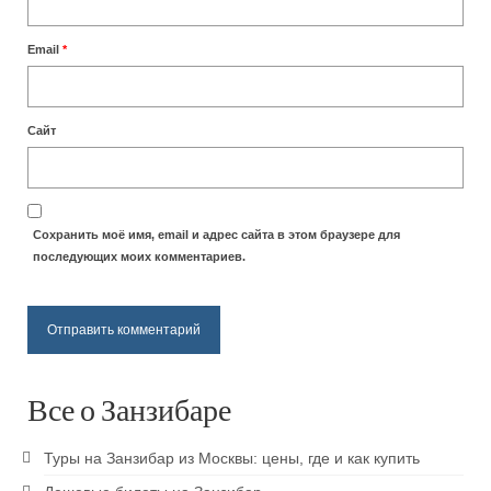
Пляж Кендва
Email
*
Пляж Матемве
Пляж Джамбиани
Сайт
Пляж Пвани Мчангани
Пляж Кизимкази
Сохранить моё имя, email и адрес сайта в этом браузере для
Паже пляж
последующих моих комментариев.
Развлечения
Достопримечательности Занзибара
Восхождение на Килиманджаро
Все о Занзибаре
Кайтсерфинг на Занзибаре
Туры на Занзибар из Москвы: цены, где и как купить
Prison island — остров черепах