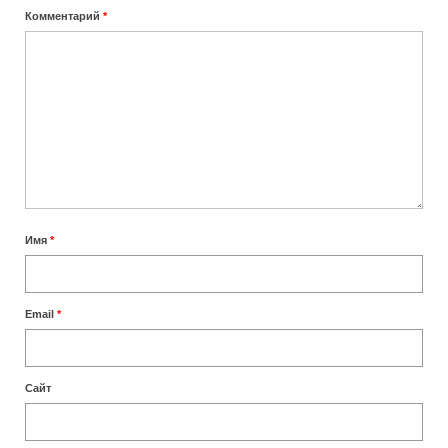
Комментарий
*
Сколько лететь до Занзибара
Отели
TRIP — бронирование отелей, возможна
оплата картами РФ
Отели Занзибара 5 звезд
Отели Занзибара 4 звезды
Имя
*
Отели Нунгви
Отели Кендвы
Email
*
Пляжи
Лучшие пляжи Занзибара
Сайт
Пляж Нунгви