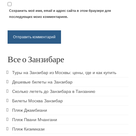
Пляж Кендва
Сохранить моё имя, email и адрес сайта в этом браузере для
Пляж Матемве
последующих моих комментариев.
Пляж Джамбиани
Пляж Пвани Мчангани
Пляж Кизимкази
Все о Занзибаре
Паже пляж
Туры на Занзибар из Москвы: цены, где и как купить
Развлечения
Дешевые билеты на Занзибар
Достопримечательности Занзибара
Сколько лететь до Занзибара в Танзанию
Билеты Москва Занзибар
Восхождение на Килиманджаро
Пляж Джамбиани
Кайтсерфинг на Занзибаре
Пляж Пвани Мчангани
Prison island — остров черепах
Пляж Кизимкази