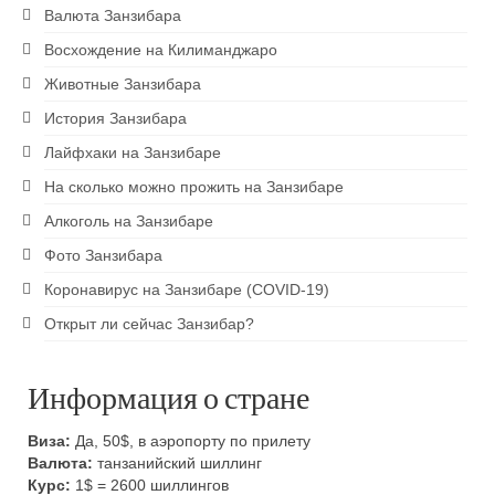
Валюта Занзибара
Восхождение на Килиманджаро
Животные Занзибара
История Занзибара
Лайфхаки на Занзибаре
На сколько можно прожить на Занзибаре
Алкоголь на Занзибаре
Фото Занзибара
Коронавирус на Занзибаре (COVID-19)
Открыт ли сейчас Занзибар?
Информация о стране
Виза:
Да, 50$, в аэропорту по прилету
Валюта:
танзанийский шиллинг
Курс:
1$ = 2600 шиллингов