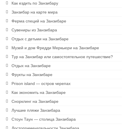
Как ездить по Занзибару
Занзибар на карте мира
Ферма специй на Занзибаре
Сувениры из Занзибара
Отдых с детьми на Занзибаре
Музей и дом Фредди Меркьюри на Занзибаре
Тур на Занзибар или самостоятельное путешествие?
Отдых на Занзибаре
Фрукты на Занзибаре
Prison island — остров черепах
Как экономить на Занзибаре
Снорклинг на Занзибаре
Лучшие пляжи Занзибара
Стоун Таун — столица Занзибара
Достопримечательности Занзибара