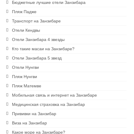
Бюджетные лучшие отели Занзибара
Экскурсии на Занзибаре
Пляж Падже
Ресторан на скале The Rock
Транспорт на Занзибаре
Блю Сафари на Занзибаре
Отели Кендвы
Отели Занзибара 4 звезды
Рыбалка на Занзибаре
Кто такие масаи на Занзибаре?
Сапсерфинг на Занзибаре
Отели Занзибара 5 звезд
Снорклинг на Занзибаре
Отели Нунгви
Пляж Нунгви
Аквариум в Нунгви
Пляж Матемве
Ферма специй
Мобильная связь и интернет на Занзибаре
1 USD = 2400 TZS
Медицинская страховка на Занзибар
Прививки на Занзибар
Виза на Занзибар
Какое море на Занзибаре?