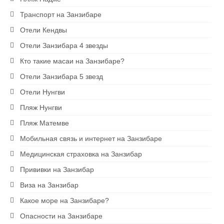
Экскурсии на Занзибаре
Транспорт на Занзибаре
Ресторан на скале The Rock
Отели Кендвы
Отели Занзибара 4 звезды
Блю Сафари на Занзибаре
Кто такие масаи на Занзибаре?
Рыбалка на Занзибаре
Отели Занзибара 5 звезд
Сапсерфинг на Занзибаре
Отели Нунгви
Пляж Нунгви
Снорклинг на Занзибаре
Пляж Матемве
Аквариум в Нунгви
Мобильная связь и интернет на Занзибаре
Ферма специй
Медицинская страховка на Занзибар
Прививки на Занзибар
1 USD = 2400 TZS
Виза на Занзибар
Какое море на Занзибаре?
Опасности на Занзибаре