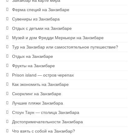
Занзибар на карте мира
Ферма специй на Занзибаре
Сувениры из Занзибара
Отдых с детьми на Занзибаре
Музей и дом Фредди Меркьюри на Занзибаре
Тур на Занзибар или самостоятельное путешествие?
Отдых на Занзибаре
Фрукты на Занзибаре
Prison island — остров черепах
Как экономить на Занзибаре
Снорклинг на Занзибаре
Лучшие пляжи Занзибара
Стоун Таун — столица Занзибара
Достопримечательности Занзибара
Что взять с собой на Занзибар?