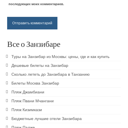
Пляж Кендва
последующих моих комментариев.
Пляж Матемве
Пляж Джамбиани
Пляж Пвани Мчангани
Все о Занзибаре
Пляж Кизимкази
Туры на Занзибар из Москвы: цены, где и как купить
Паже пляж
Дешевые билеты на Занзибар
Сколько лететь до Занзибара в Танзанию
Развлечения
Билеты Москва Занзибар
Достопримечательности Занзибара
Пляж Джамбиани
Восхождение на Килиманджаро
Пляж Пвани Мчангани
Кайтсерфинг на Занзибаре
Пляж Кизимкази
Бюджетные лучшие отели Занзибара
Prison island — остров черепах
Пляж Падже