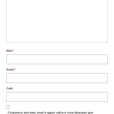
Сколько лететь до Занзибара
Отели
TRIP — бронирование отелей, возможна
оплата картами РФ
Отели Занзибара 5 звезд
Имя
*
Отели Занзибара 4 звезды
Отели Нунгви
Email
*
Отели Кендвы
Пляжи
Сайт
Лучшие пляжи Занзибара
Пляж Нунгви
Сохранить моё имя, email и адрес сайта в этом браузере для