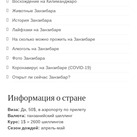
Восхождение на Килиманджаро
Животные Занзибара
История Занзибара
Лайфхаки на Занзибаре
На сколько можно прожить на Занзибаре
Алкоголь на Занзибаре
Фото Занзибара
Коронавирус на Занзибаре (COVID-19)
Открыт ли сейчас Занзибар?
Информация о стране
Виза:
Да, 50$, в аэропорту по прилету
Валюта:
танзанийский шиллинг
Курс:
1$ = 2600 шиллингов
Сезон дождей:
апрель-май