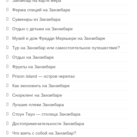
Занзибар на карте мира
Ферма специй на Занзибаре
Сувениры из Занзибара
Отдых с детьми на Занзибаре
Музей и дом Фредди Меркьюри на Занзибаре
Тур на Занзибар или самостоятельное путешествие?
Отдых на Занзибаре
Фрукты на Занзибаре
Prison island — остров черепах
Как экономить на Занзибаре
Снорклинг на Занзибаре
Лучшие пляжи Занзибара
Стоун Таун — столица Занзибара
Достопримечательности Занзибара
Что взять с собой на Занзибар?