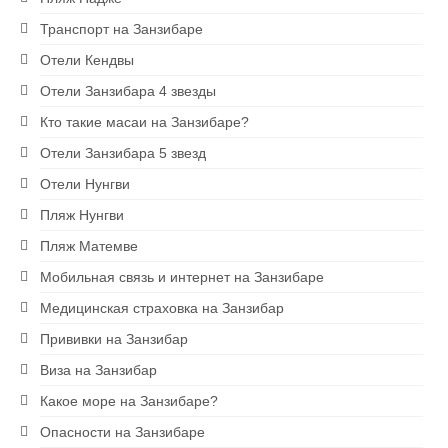
Экскурсии на Занзибаре
Транспорт на Занзибаре
Ресторан на скале The Rock
Отели Кендвы
Отели Занзибара 4 звезды
Блю Сафари на Занзибаре
Кто такие масаи на Занзибаре?
Рыбалка на Занзибаре
Отели Занзибара 5 звезд
Сапсерфинг на Занзибаре
Отели Нунгви
Пляж Нунгви
Снорклинг на Занзибаре
Пляж Матемве
Аквариум в Нунгви
Мобильная связь и интернет на Занзибаре
Ферма специй
Медицинская страховка на Занзибар
Прививки на Занзибар
1 USD = 2400 TZS
Виза на Занзибар
Какое море на Занзибаре?
Опасности на Занзибаре