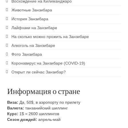
Восхождение на Килиманджаро
Животные Занзибара
История Занзибара
Лайфхаки на Занзибаре
На сколько можно прожить на Занзибаре
Алкоголь на Занзибаре
Фото Занзибара
Коронавирус на Занзибаре (COVID-19)
Открыт ли сейчас Занзибар?
Информация о стране
Виза:
Да, 50$, в аэропорту по прилету
Валюта:
танзанийский шиллинг
Курс:
1$ = 2600 шиллингов
Сезон дождей:
апрель-май