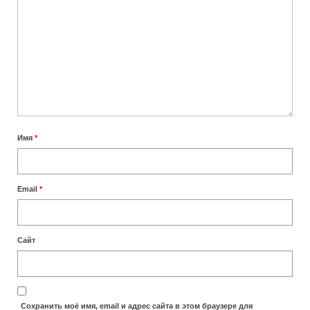
Сколько лететь до Занзибара
Отели
TRIP — бронирование отелей, возможна
оплата картами РФ
Отели Занзибара 5 звезд
Имя
*
Отели Занзибара 4 звезды
Отели Нунгви
Email
*
Отели Кендвы
Пляжи
Сайт
Лучшие пляжи Занзибара
Пляж Нунгви
Сохранить моё имя, email и адрес сайта в этом браузере для