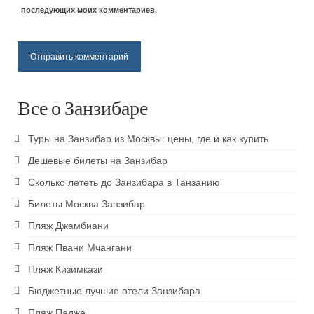
Пляж Кендва
последующих моих комментариев.
Пляж Матемве
Пляж Джамбиани
Пляж Пвани Мчангани
Все о Занзибаре
Пляж Кизимкази
Туры на Занзибар из Москвы: цены, где и как купить
Паже пляж
Дешевые билеты на Занзибар
Сколько лететь до Занзибара в Танзанию
Развлечения
Билеты Москва Занзибар
Достопримечательности Занзибара
Пляж Джамбиани
Восхождение на Килиманджаро
Пляж Пвани Мчангани
Кайтсерфинг на Занзибаре
Пляж Кизимкази
Бюджетные лучшие отели Занзибара
Prison island — остров черепах
Пляж Падже