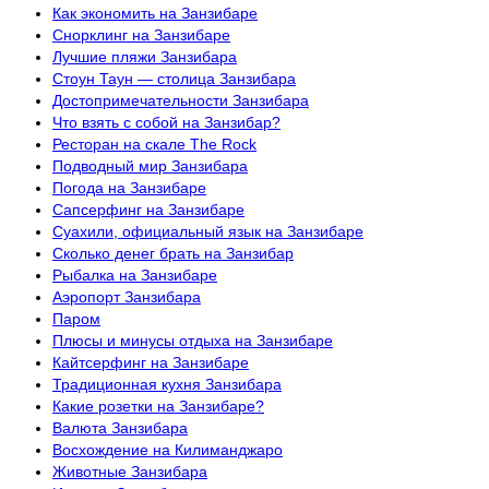
Как экономить на Занзибаре
Снорклинг на Занзибаре
Лучшие пляжи Занзибара
Стоун Таун — столица Занзибара
Достопримечательности Занзибара
Что взять с собой на Занзибар?
Ресторан на скале The Rock
Подводный мир Занзибара
Погода на Занзибаре
Сапсерфинг на Занзибаре
Суахили, официальный язык на Занзибаре
Сколько денег брать на Занзибар
Рыбалка на Занзибаре
Аэропорт Занзибара
Паром
Плюсы и минусы отдыха на Занзибаре
Кайтсерфинг на Занзибаре
Традиционная кухня Занзибара
Какие розетки на Занзибаре?
Валюта Занзибара
Восхождение на Килиманджаро
Животные Занзибара