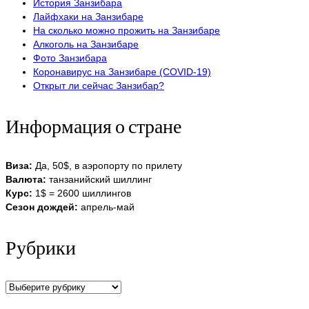
История Занзибара
Лайфхаки на Занзибаре
На сколько можно прожить на Занзибаре
Алкоголь на Занзибаре
Фото Занзибара
Коронавирус на Занзибаре (COVID-19)
Открыт ли сейчас Занзибар?
Информация о стране
Виза:
Да, 50$, в аэропорту по прилету
Валюта:
танзанийский шиллинг
Курс:
1$ = 2600 шиллингов
Сезон дождей:
апрель-май
Рубрики
Рубрики