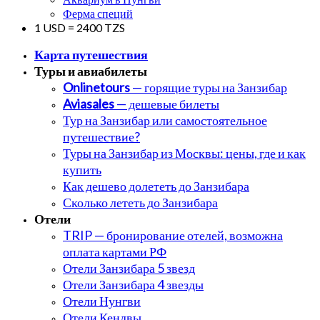
Ферма специй
1 USD = 2400 TZS
Карта путешествия
Туры и авиабилеты
Onlinetours
— горящие туры на Занзибар
Aviasales
— дешевые билеты
Тур на Занзибар или самостоятельное
путешествие?
Туры на Занзибар из Москвы: цены, где и как
купить
Как дешево долететь до Занзибара
Сколько лететь до Занзибара
Отели
TRIP — бронирование отелей, возможна
оплата картами РФ
Отели Занзибара 5 звезд
Отели Занзибара 4 звезды
Отели Нунгви
Отели Кендвы