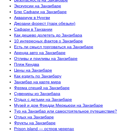
Безопасность на Занзибаре
Экскурсии на Занзибаре
Блю Сафари на Занзибаре
Аквариум в Нунгви
Джозани форест (парк обезьян)
Сафари в Танзании
Как дешево долететь до Занзибара
10 интересных фактов о Занзибаре
Есть ли смысл торговаться на Занзибаре
Аренда авто на Занзибаре
Отливы и приливы на Занзибаре
Пляж Кендва
Цены на Занзибаре
Как ездить по Занзибару
Занзибар на карте мира
Ферма специй на Занзибаре
Сувениры из Занзибара
Отдых с детьми на Занзибаре
Музей и дом Фредди Меркьюри на Занзибаре
Тур на Занзибар или самостоятельное путешествие?
Отдых на Занзибаре
Фрукты на Занзибаре
Prison island — остров черепах