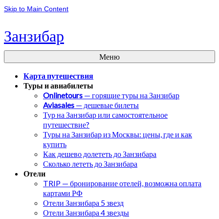
Skip to Main Content
Занзибар
Меню
Карта путешествия
Туры и авиабилеты
Onlinetours
— горящие туры на Занзибар
Aviasales
— дешевые билеты
Тур на Занзибар или самостоятельное
путешествие?
Туры на Занзибар из Москвы: цены, где и как
купить
Как дешево долететь до Занзибара
Сколько лететь до Занзибара
Отели
TRIP — бронирование отелей, возможна оплата
картами РФ
Отели Занзибара 5 звезд
Отели Занзибара 4 звезды