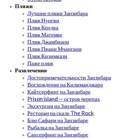
Пляжи
Лучшие пляжи Занзибара
Пляж Нунгви
Пляж Кендва
Пляж Матемве
Пляж Джамбиани
Пляж Пвани Мчангани
Пляж Кизимкази
Паже пляж
Развлечения
Достопримечательности Занзибара
Восхождение на Килиманджаро
Кайтсерфинг на Занзибаре
Prison island — остров черепах
Экскурсии на Занзибаре
Ресторан на скале The Rock
Блю Сафари на Занзибаре
Рыбалка на Занзибаре
Сапсерфинг на Занзибаре