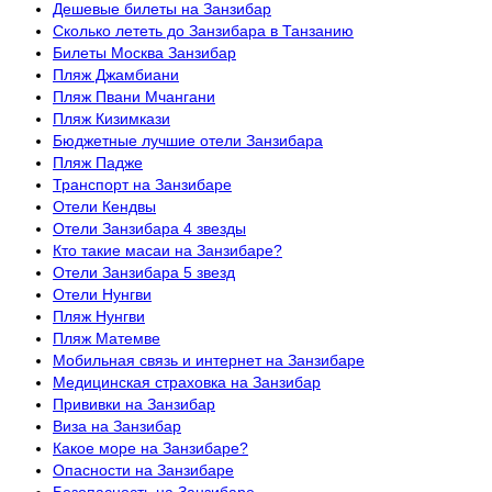
Дешевые билеты на Занзибар
Сколько лететь до Занзибара в Танзанию
Билеты Москва Занзибар
Пляж Джамбиани
Пляж Пвани Мчангани
Пляж Кизимкази
Бюджетные лучшие отели Занзибара
Пляж Падже
Транспорт на Занзибаре
Отели Кендвы
Отели Занзибара 4 звезды
Кто такие масаи на Занзибаре?
Отели Занзибара 5 звезд
Отели Нунгви
Пляж Нунгви
Пляж Матемве
Мобильная связь и интернет на Занзибаре
Медицинская страховка на Занзибар
Прививки на Занзибар
Виза на Занзибар
Какое море на Занзибаре?
Опасности на Занзибаре