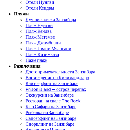
Отели Нунгви
Отели Кендвы
Пляжи
Лучшие пляжи Занзибара
Пляж Нунгви
Пляж Кендва
Пляж Матемве
Пляж Джамбиани
Пляж Пвани Мчангани
Пляж Кизимкази
Паже пляж
Развлечения
Достопримечательности Занзибара
Восхождение на Килиманджаро
Кайтсерфинг на Занзибаре
Prison island — остров черепах
Экскурсии на Занзибаре
Ресторан на скале The Rock
Блю Сафари на Занзибаре
Рыбалка на Занзибаре
Сапсерфинг на Занзибаре
Снорклинг на Занзибаре
Аквариум в Нунгви