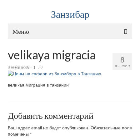
Занзибар
Меню
Карта путешествия
velikaya migracia
8
Туры и авиабилеты
ФЕВ 2019
автор
giggly
|
|
0
Onlinetours
— горящие туры на Занзибар
великая миграция в танзании
Aviasales
— дешевые билеты
Тур на Занзибар или самостоятельное
путешествие?
Добавить комментарий
Туры на Занзибар из Москвы: цены, где и как
купить
Ваш адрес email не будет опубликован.
Обязательные поля
помечены
*
Как дешево долететь до Занзибара