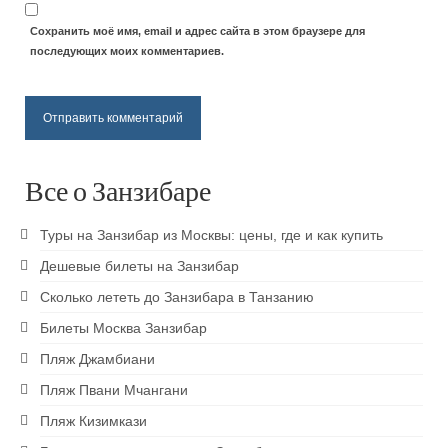
Пляж Кендва
Сохранить моё имя, email и адрес сайта в этом браузере для
последующих моих комментариев.
Пляж Матемве
Пляж Джамбиани
Пляж Пвани Мчангани
Пляж Кизимкази
Все о Занзибаре
Паже пляж
Туры на Занзибар из Москвы: цены, где и как купить
Развлечения
Дешевые билеты на Занзибар
Сколько лететь до Занзибара в Танзанию
Достопримечательности Занзибара
Билеты Москва Занзибар
Восхождение на Килиманджаро
Пляж Джамбиани
Кайтсерфинг на Занзибаре
Пляж Пвани Мчангани
Пляж Кизимкази
Prison island — остров черепах