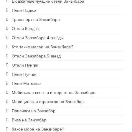
Бюджетные лучшие отели Занзибара
Экскурсии на Занзибаре
Пляж Падже
Ресторан на скале The Rock
Транспорт на Занзибаре
Отели Кендвы
Блю Сафари на Занзибаре
Отели Занзибара 4 звезды
Рыбалка на Занзибаре
Кто такие масаи на Занзибаре?
Сапсерфинг на Занзибаре
Отели Занзибара 5 звезд
Отели Нунгви
Снорклинг на Занзибаре
Пляж Нунгви
Аквариум в Нунгви
Пляж Матемве
Ферма специй
Мобильная связь и интернет на Занзибаре
1 USD = 2400 TZS
Медицинская страховка на Занзибар
Прививки на Занзибар
Виза на Занзибар
Какое море на Занзибаре?