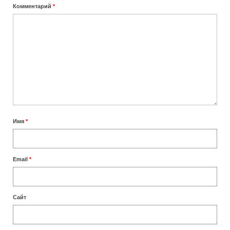
Комментарий
*
Сколько лететь до Занзибара
Отели
TRIP — бронирование отелей, возможна
оплата картами РФ
Отели Занзибара 5 звезд
Отели Занзибара 4 звезды
Имя
*
Отели Нунгви
Отели Кендвы
Email
*
Пляжи
Лучшие пляжи Занзибара
Сайт
Пляж Нунгви