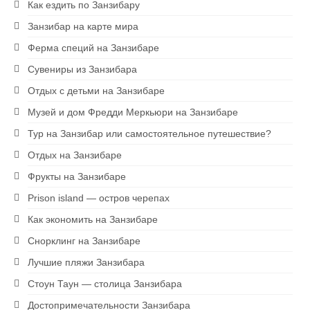
Как ездить по Занзибару
Занзибар на карте мира
Ферма специй на Занзибаре
Сувениры из Занзибара
Отдых с детьми на Занзибаре
Музей и дом Фредди Меркьюри на Занзибаре
Тур на Занзибар или самостоятельное путешествие?
Отдых на Занзибаре
Фрукты на Занзибаре
Prison island — остров черепах
Как экономить на Занзибаре
Снорклинг на Занзибаре
Лучшие пляжи Занзибара
Стоун Таун — столица Занзибара
Достопримечательности Занзибара