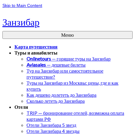
Skip to Main Content
Занзибар
Меню
Карта путешествия
Туры и авиабилеты
Onlinetours
— горящие туры на Занзибар
Aviasales
— дешевые билеты
Тур на Занзибар или самостоятельное
путешествие?
Туры на Занзибар из Москвы: цены, где и как
купить
Как дешево долететь до Занзибара
Сколько лететь до Занзибара
Отели
TRIP — бронирование отелей, возможна оплата
картами РФ
Отели Занзибара 5 звезд
Отели Занзибара 4 звезды