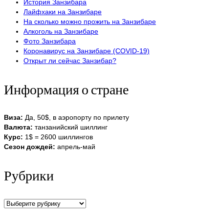
История Занзибара
Лайфхаки на Занзибаре
На сколько можно прожить на Занзибаре
Алкоголь на Занзибаре
Фото Занзибара
Коронавирус на Занзибаре (COVID-19)
Открыт ли сейчас Занзибар?
Информация о стране
Виза:
Да, 50$, в аэропорту по прилету
Валюта:
танзанийский шиллинг
Курс:
1$ = 2600 шиллингов
Сезон дождей:
апрель-май
Рубрики
Рубрики