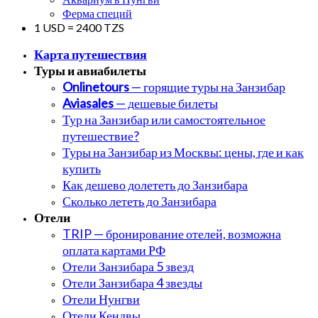
Ферма специй
1 USD = 2400 TZS
Карта путешествия
Туры и авиабилеты
Onlinetours
— горящие туры на Занзибар
Aviasales
— дешевые билеты
Тур на Занзибар или самостоятельное
путешествие?
Туры на Занзибар из Москвы: цены, где и как
купить
Как дешево долететь до Занзибара
Сколько лететь до Занзибара
Отели
TRIP — бронирование отелей, возможна
оплата картами РФ
Отели Занзибара 5 звезд
Отели Занзибара 4 звезды
Отели Нунгви
Отели Кендвы