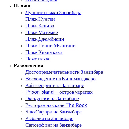
Пляжи
Лучшие пляжи Занзибара
Пляж Нунгви
Пляж Кендва
Пляж Матемве
Пляж Джамбиани
Пляж Пвани Мчангани
Пляж Кизимкази
Паже пляж
Развлечения
Достопримечательности Занзибара
Восхождение на Килиманджаро
Кайтсерфинг на Занзибаре
Prison island — остров черепах
Экскурсии на Занзибаре
Ресторан на скале The Rock
Блю Сафари на Занзибаре
Рыбалка на Занзибаре
Сапсерфинг на Занзибаре