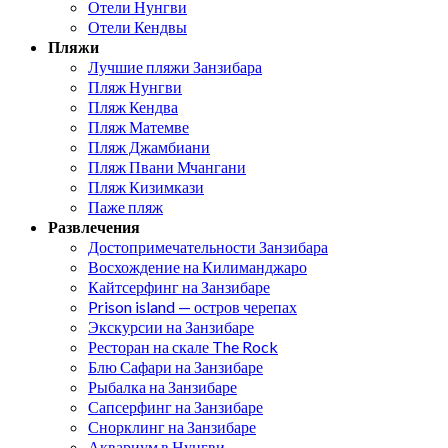
Отели Нунгви
Отели Кендвы
Пляжи
Лучшие пляжи Занзибара
Пляж Нунгви
Пляж Кендва
Пляж Матемве
Пляж Джамбиани
Пляж Пвани Мчангани
Пляж Кизимкази
Паже пляж
Развлечения
Достопримечательности Занзибара
Восхождение на Килиманджаро
Кайтсерфинг на Занзибаре
Prison island — остров черепах
Экскурсии на Занзибаре
Ресторан на скале The Rock
Блю Сафари на Занзибаре
Рыбалка на Занзибаре
Сапсерфинг на Занзибаре
Снорклинг на Занзибаре
Аквариум в Нунгви