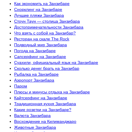
Как экономить на Занзибаре
Снорклинг на Занзибаре
Лучшие пляжи Занзибара
Стоун Таун — столица Занзибара
Достопримечательности Занзибара
Что взять с собой на Занзибар?
Ресторан на скале The Rock
Подводный мир Занзибара
Погода на Занзибаре
Сапсерфинг на Занзибаре
Суахили, официальный язык на Занзибаре
Сколько денег брать на Занзибар
Рыбалка на Занзибаре
Аэропорт Занзибара
Паром
Плюсы и минусы отдыха на Занзибаре
Кайтсерфинг на Занзибаре
Традиционная кухня Занзибара
Какие розетки на Занзибаре?
Валюта Занзибара
Восхождение на Килиманджаро
Животные Занзибара