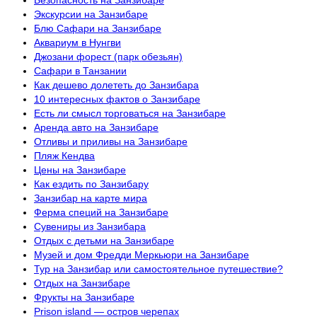
Безопасность на Занзибаре
Экскурсии на Занзибаре
Блю Сафари на Занзибаре
Аквариум в Нунгви
Джозани форест (парк обезьян)
Сафари в Танзании
Как дешево долететь до Занзибара
10 интересных фактов о Занзибаре
Есть ли смысл торговаться на Занзибаре
Аренда авто на Занзибаре
Отливы и приливы на Занзибаре
Пляж Кендва
Цены на Занзибаре
Как ездить по Занзибару
Занзибар на карте мира
Ферма специй на Занзибаре
Сувениры из Занзибара
Отдых с детьми на Занзибаре
Музей и дом Фредди Меркьюри на Занзибаре
Тур на Занзибар или самостоятельное путешествие?
Отдых на Занзибаре
Фрукты на Занзибаре
Prison island — остров черепах