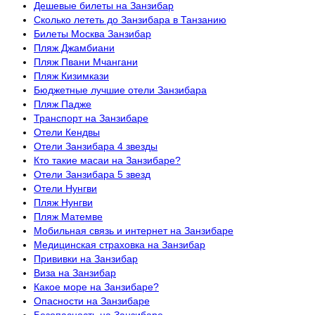
Дешевые билеты на Занзибар
Сколько лететь до Занзибара в Танзанию
Билеты Москва Занзибар
Пляж Джамбиани
Пляж Пвани Мчангани
Пляж Кизимкази
Бюджетные лучшие отели Занзибара
Пляж Падже
Транспорт на Занзибаре
Отели Кендвы
Отели Занзибара 4 звезды
Кто такие масаи на Занзибаре?
Отели Занзибара 5 звезд
Отели Нунгви
Пляж Нунгви
Пляж Матемве
Мобильная связь и интернет на Занзибаре
Медицинская страховка на Занзибар
Прививки на Занзибар
Виза на Занзибар
Какое море на Занзибаре?
Опасности на Занзибаре