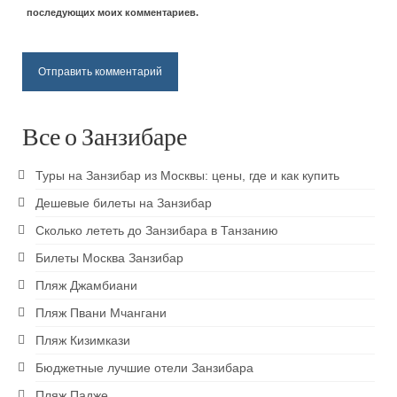
Пляж Кендва
последующих моих комментариев.
Пляж Матемве
Пляж Джамбиани
Пляж Пвани Мчангани
Все о Занзибаре
Пляж Кизимкази
Туры на Занзибар из Москвы: цены, где и как купить
Паже пляж
Дешевые билеты на Занзибар
Сколько лететь до Занзибара в Танзанию
Развлечения
Билеты Москва Занзибар
Достопримечательности Занзибара
Пляж Джамбиани
Восхождение на Килиманджаро
Пляж Пвани Мчангани
Кайтсерфинг на Занзибаре
Пляж Кизимкази
Бюджетные лучшие отели Занзибара
Prison island — остров черепах
Пляж Падже