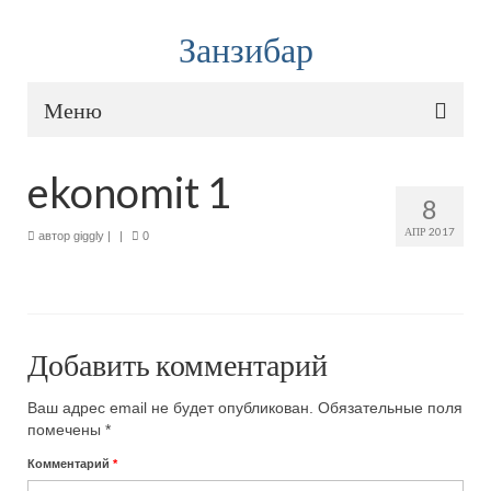
Занзибар
Меню
Карта путешествия
ekonomit 1
8
Туры и авиабилеты
АПР 2017
автор
giggly
|
|
0
Onlinetours
— горящие туры на Занзибар
Aviasales
— дешевые билеты
Тур на Занзибар или самостоятельное
Добавить комментарий
путешествие?
Ваш адрес email не будет опубликован.
Обязательные поля
Туры на Занзибар из Москвы: цены, где и как
помечены
*
купить
Комментарий
*
Как дешево долететь до Занзибара