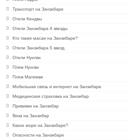
Экскурсии на Занзибаре
Транспорт на Занзибаре
Ресторан на скале The Rock
Отели Кендвы
Отели Занзибара 4 звезды
Блю Сафари на Занзибаре
Кто такие масаи на Занзибаре?
Рыбалка на Занзибаре
Отели Занзибара 5 звезд
Сапсерфинг на Занзибаре
Отели Нунгви
Пляж Нунгви
Снорклинг на Занзибаре
Пляж Матемве
Аквариум в Нунгви
Мобильная связь и интернет на Занзибаре
Ферма специй
Медицинская страховка на Занзибар
Прививки на Занзибар
1 USD = 2400 TZS
Виза на Занзибар
Какое море на Занзибаре?
Опасности на Занзибаре