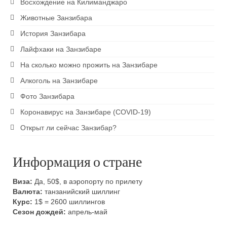
Восхождение на Килиманджаро
Животные Занзибара
История Занзибара
Лайфхаки на Занзибаре
На сколько можно прожить на Занзибаре
Алкоголь на Занзибаре
Фото Занзибара
Коронавирус на Занзибаре (COVID-19)
Открыт ли сейчас Занзибар?
Информация о стране
Виза:
Да, 50$, в аэропорту по прилету
Валюта:
танзанийский шиллинг
Курс:
1$ = 2600 шиллингов
Сезон дождей:
апрель-май