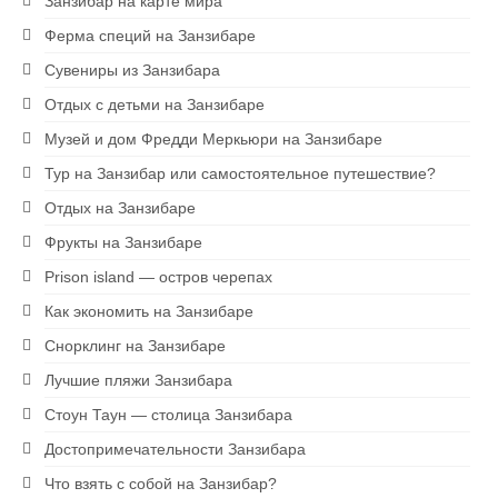
Занзибар на карте мира
Ферма специй на Занзибаре
Сувениры из Занзибара
Отдых с детьми на Занзибаре
Музей и дом Фредди Меркьюри на Занзибаре
Тур на Занзибар или самостоятельное путешествие?
Отдых на Занзибаре
Фрукты на Занзибаре
Prison island — остров черепах
Как экономить на Занзибаре
Снорклинг на Занзибаре
Лучшие пляжи Занзибара
Стоун Таун — столица Занзибара
Достопримечательности Занзибара
Что взять с собой на Занзибар?