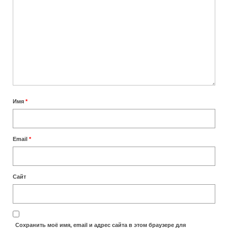
Сколько лететь до Занзибара
Отели
TRIP — бронирование отелей, возможна
оплата картами РФ
Отели Занзибара 5 звезд
Имя
*
Отели Занзибара 4 звезды
Отели Нунгви
Email
*
Отели Кендвы
Пляжи
Сайт
Лучшие пляжи Занзибара
Пляж Нунгви
Сохранить моё имя, email и адрес сайта в этом браузере для